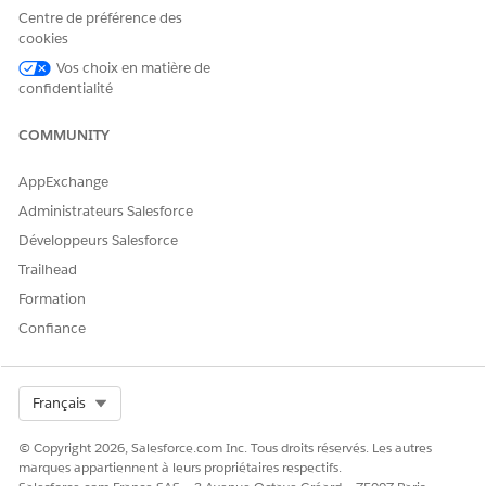
Dans la fenêtre Créer un objet marketing, sélectionnez
À
Centre de préférence des
cookies
partir du fichier
.
Cliquez sur
Charger des fichiers
, puis sélectionnez le fichier
Vos choix en matière de
à importer.
confidentialité
Cliquez sur
Suivant
.
Saisissez un nom, un nom d'API et éventuellement une
COMMUNITY
description pour l'objet.
Vérifiez les noms de champ du fichier importé. Pour
AppExchange
changer le nom du champ, le nom d'API ou le type de
Administrateurs Salesforce
données d'un champ, cliquez sur l'icône de crayon (
),
Développeurs Salesforce
puis saisissez la valeur correcte.
Trailhead
Si un champ est une clé primaire, sélectionnez
Clé
primaire
.
Formation
Confiance
Select Org
Français
Vous pouvez sélectionner plusieurs champs
REMARQUE
de clé primaire. Les objets marketing ne prennent pas
© Copyright 2026, Salesforce.com Inc. Tous droits réservés. Les autres
en charge les clés composées.
marques appartiennent à leurs propriétaires respectifs.