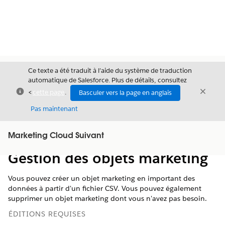
Ce texte a été traduit à l’aide du système de traduction
automatique de Salesforce. Plus de détails, consultez
Fermer
Ferme
<
cette page
.
Basculer vers la page en anglais
Fermer
Pas maintenant
Table des
Marketing Cloud Suivant
Afficher la table des matières
matières
Gestion des objets marketing
Vous pouvez créer un objet marketing en important des
données à partir d'un fichier CSV. Vous pouvez également
supprimer un objet marketing dont vous n'avez pas besoin.
ÉDITIONS REQUISES