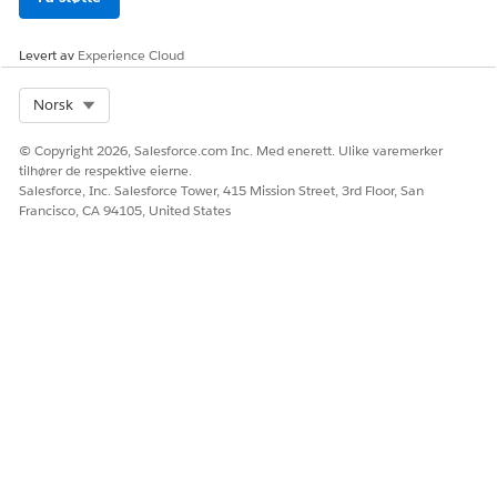
Klikk på
Neste
.
Levert av
Experience Cloud
Klikk på
Lagre
.
Select Org
Norsk
Slette et markedsføringsobjekt
© Copyright 2026, Salesforce.com Inc. Med enerett. Ulike varemerker
Hvis du ikke trenger et markedsføringsobjekt lenger, sletter du
tilhører de respektive eierne.
det. Sletting av et markedsføringsobjekt frigir lagringsplassen
Salesforce, Inc. Salesforce Tower, 415 Mission Street, 3rd Floor, San
som objektet bruker.
Francisco, CA 94105, United States
NØDVENDIGE UTGAVER
NØDVENDIG BRUKERTILLATELSE
For å slette
Behandle
markedsføringsobjekter:
markedsføringsobjekter
Sletting av et markedsføringsobjekt sletter også
ADVARSEL