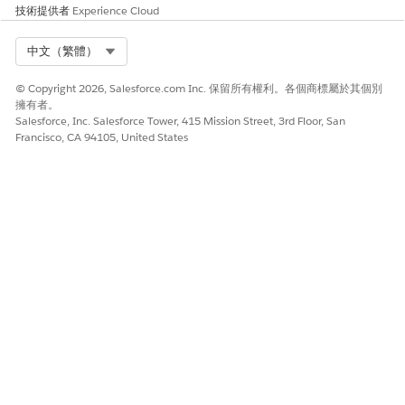
技術提供者
Experience Cloud
刪除行銷物件:
管理行銷物件
Select Org
中文（繁體）
© Copyright 2026, Salesforce.com Inc. 保留所有權利。各個商標屬於其個別
擁有者。
Salesforce, Inc. Salesforce Tower, 415 Mission Street, 3rd Floor, San
Francisco, CA 94105, United States
刪除行銷物件也會刪除其中包含的所有資料。您無法還原已
警告
刪除的行銷物件。
在您刪除行銷物件之前,請先從所有行銷內容、行銷活動、簡報和流
程中移除其參照。如果其他任何物件參照行銷物件中的資料,則您無
法刪除行銷物件。
在「資料管理」索引標籤的「行銷資料」面板中,選取「
行銷物
件
」。
從行銷物件清單中,選取要刪除的物件。
按一下「
刪除
」。
確認您要刪除物件。