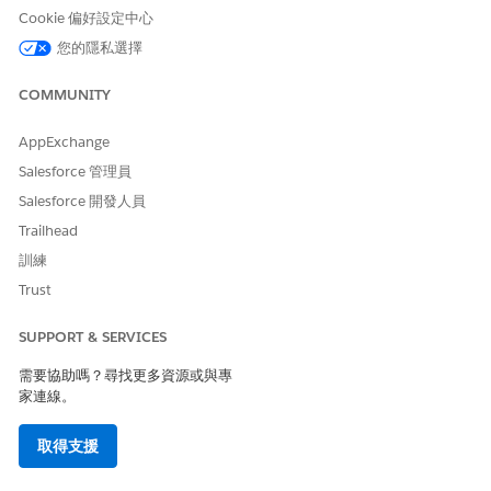
檢閱匯入檔案中的欄位名稱。若要變更欄位的欄位名稱、API 名
Cookie 偏好設定中心
稱或資料類型,請按一下鉛筆圖示 (
),然後輸入正確的值。
您的隱私選擇
如果欄位是主要索引鍵,請選取「
主要索引鍵
」。
COMMUNITY
AppExchange
Salesforce 管理員
您可以選取一個以上的主要索引鍵欄位。行銷物件不支
備註
Salesforce 開發人員
援複合索引鍵。
Trailhead
訓練
按一下「
下一步
」。
Trust
按一下「
儲存
」。
SUPPORT & SERVICES
刪除行銷物件
需要協助嗎？尋找更多資源或與專
如果您不再需要行銷物件,請將其刪除。刪除行銷物件可釋放物件耗
家連線。
用的儲存空間。
必要版本
取得支援
所需的使用者權限