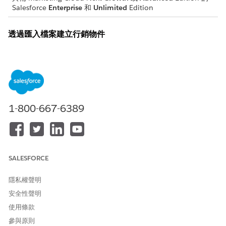
Salesforce
Enterprise
和
Unlimited
Edition
透過匯入檔案建立行銷物件
上載 CSV 檔案以建立行銷物件,並透過一個步驟將資料載入該物件。
產生的行銷物件僅包含您所提供 CSV 檔案中指定的資料欄。
Marketing Cloud 下一步會根據輸入檔案中的資料,推斷每個資料欄
的資料類型。
必要版本
1-800-667-6389
所需的使用者權限
建立行銷物件:
管理行銷物件
SALESFORCE
在「資料管理」索引標籤的「行銷資料」面板中,選取「
行銷物
件
」。
隱私權聲明
按一下「
新增
」。
在「建立行銷物件」視窗上,選取「
從檔案
」。
安全性聲明
按一下「
上載檔案
」,然後選取要匯入的檔案。
使用條款
按一下「
下一步
」。
參與原則
輸入名稱、API 名稱,並選擇性地輸入物件的描述。