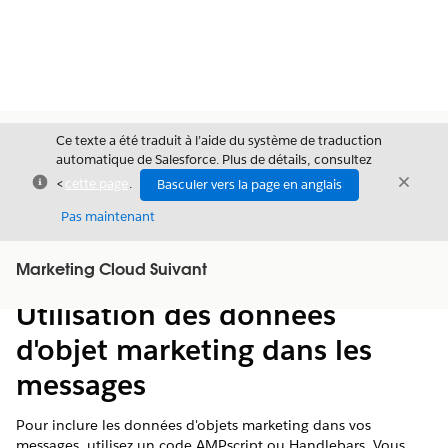
Ce texte a été traduit à l’aide du système de traduction
automatique de Salesforce. Plus de détails, consultez
Fermer
Ferme
<
cette page
.
Basculer vers la page en anglais
Fermer
Pas maintenant
Table des
Marketing Cloud Suivant
Afficher la table des matières
matières
Utilisation des données
d'objet marketing dans les
messages
Pour inclure les données d'objets marketing dans vos
messages, utilisez un code AMPscript ou Handlebars. Vous