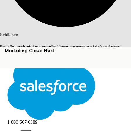
Suche
Schließen
Dieser Text wurde mit dem maschinellen Übersetzungssystem von Salesforce übersetzt.
Marketing Cloud Next
Zu Englisch wechseln
Nicht jetzt
Weitere Details finden Sie
hier
.
Schließen
Schließen
1-800-667-6389