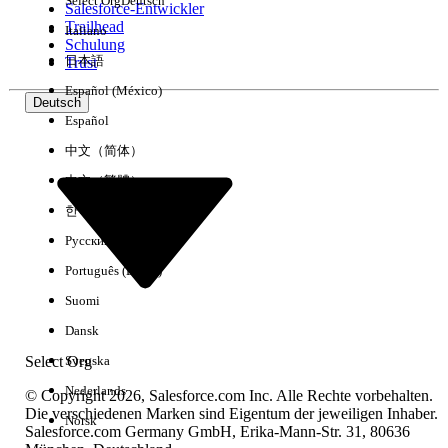
Select Org
Deutsch
Salesforce-Entwickler
Trailhead
Italiano
Erfahrung
Schulung
日本語
Trust
Español (México)
Deutsch
Español
Alle löschen
Fertig
中文（简体）
中文（繁體）
한국어
Русский
Português (Brasil)
Suomi
Dansk
Select Org
Svenska
Nederlands
© Copyright 2026, Salesforce.com Inc. Alle Rechte vorbehalten.
Die verschiedenen Marken sind Eigentum der jeweiligen Inhaber.
Norsk
Salesforce.com Germany GmbH, Erika-Mann-Str. 31, 80636
Keine Ergebnisse