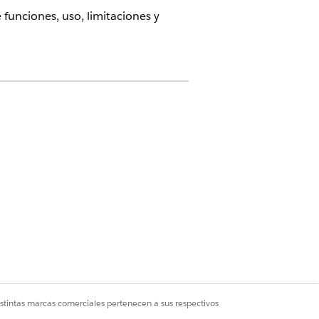
funciones, uso, limitaciones y
Edition o
Advanced
Edition
.
istintas marcas comerciales pertenecen a sus respectivos