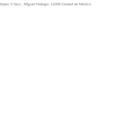
ultepec V Secc., Miguel Hidalgo, 11000 Ciudad de México
 empleado. Consulte
po Agente de empleado. Consulte
nte de empleados. Consulte
tforce Employee Agent
.
acenar y procesar datos. Se le
ntas. Antes de la implementación,
 y planificar el uso de créditos.