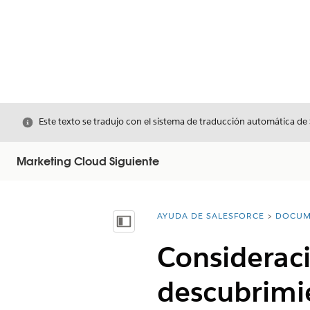
Cerrar
Este texto se tradujo con el sistema de traducción automática de
Marketing Cloud Siguiente
AYUDA DE SALESFORCE
DOCUM
Usted está aquí:
Mostrar índice de materias
Consideraci
descubrimi