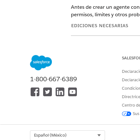
Antes de crear un agente con 
permisos, límites y otros pro
EDICIONES NECESARIAS
Disponible en:
Salesforce
Enterp
SALESFO
Compatibilidad de idioma y 
El agente Descubrimiento de c
Declaraci
1-800-667-6389
Declaraci
CONFIGURACIÓN REGIONAL
Condicio
Australia
Directric
Centro de
Reino Unido
Sus
Estados Unidos de América
Compatibilidad de modelo d
Select Org
Español (México)