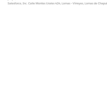
Salesforce, Inc. Calle Montes Urales 424, Lomas - Virreyes, Lomas de Chap
cuenta admite los modelos admitidos por el tipo Agente de
orce Employee Agent
.
ein Trust
cuenta admite los servicios Trust Layer admitidos por el ti
orce Employee Agent
.
 función
s con reconocimiento geográfico admitidos por el tipo Age
force Employee Agent. Consulte
Consideraciones para Agen
uentas utiliza IA generativa y Data Cloud para ingresar, alm
 cuando utilice la plantilla Agente de descubrimiento de cue
as de Salesforce para confirmar la disponibilidad de licencias