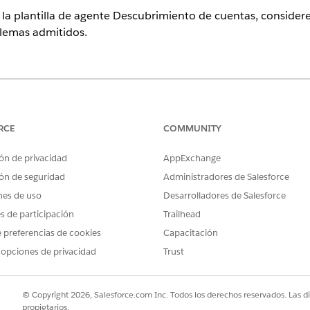
la plantilla de agente Descubrimiento de cuentas, considere 
blemas admitidos.
rise
Edition y
Unlimited
Edition con Marketing Cloud Next
Growth
RCE
COMMUNITY
configuración regional
uentas admite el inglés en estas configuraciones regionales
ón de privacidad
AppExchange
ón de seguridad
Administradores de Salesforce
CÓDIGO
nes de uso
Desarrolladores de Salesforce
en_AU
es de participación
Trailhead
 preferencias de cookies
Capacitación
en_UK
 opciones de privacidad
Trust
en_US
© Copyright 2026, Salesforce.com Inc. Todos los derechos reservados. Las d
e lenguaje grande
propietarios.