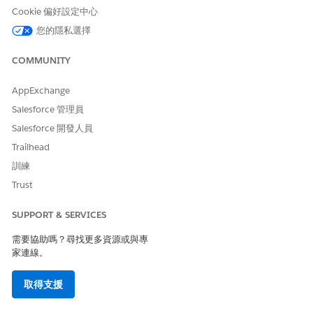
針對內建自動化事件和自訂事件,流程會在觸發事件發生約 15 分鐘
Cookie 偏好設定中心
後執行。
您的隱私選擇
廣播流程
COMMUNITY
廣播流程
使用動態區段來決定資格。區段成員資格會在廣播流程開
始後決定。
AppExchange
例如,使用廣播流程,透過在 API 呼叫中指定郵遞區號來更新區段,將
Salesforce 管理員
每日促銷電子郵件傳送給區域中所有客戶的動態區段。
Salesforce 開發人員
透過核發
API 要求
或
Apex 呼叫
,以程式設計的方式執行廣播流程。
Trailhead
廣播流程也可以由另一個流程
執行
。
訓練
Trust
隨選流程
針對高優先順序使用個案,會視需要觸發隨選流程。
SUPPORT & SERVICES
例如,使用隨選流程在客戶進行購買後傳送訂單確認電子郵件。觸發
需要協助嗎？尋找更多資源或與專
隨選流程的 API 要求可包含事件的相關資訊,例如訂單識別碼或購買
家連線。
金額。
透過核發
API 要求
或
Apex 呼叫
,以程式設計的方式執行隨選流程。
取得支援