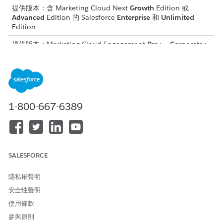
提供版本：
含 Marketing Cloud Next
Growth
Edition 或
Advanced
Edition 的 Salesforce
Enterprise
和
Unlimited
Edition
提供版本：Marketing Cloud Engagement
Pro+
、
Corporate+
及
Enterprise+
Edition
啟用觸發流程
啟用發佈時,會執行
啟用觸發流程
。例如,如果客戶收到電子郵件但
1-800-667-6389
未開啟該電子郵件,則啟用觸發流程會透過啟用將其資訊傳送至
Google Ads,以便客戶接收目標廣告。
記錄會根據區段發佈排程新增至啟用觸發流程。視區段的設定方式
而定,增量重新整理會每 10 分鐘執行一次重新整理,標準重新整理則
每 24 小時執行一次重新整理。您也可以手動觸發重新整理。
SALESFORCE
自動化事件觸發流程
隱私權聲明
事件發生時會執行
自動化事件觸發流程
。例如,使用自動化事件觸發
安全性聲明
流程,在客戶提交註冊表單後,將客戶新增至歡迎流程。或者,使用
參
使用條款
與訊號
來定義自訂事件。
參與原則