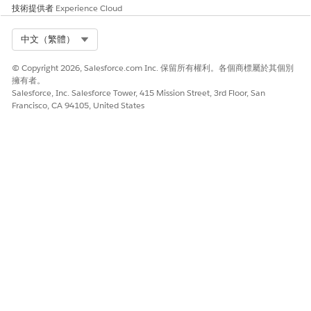
受眾流程
技術提供者
Experience Cloud
受眾流程
會鎖定特定群組的人員:根據記錄條件將成員、清單成員、
行銷活動成員或子群組分割。受眾流程會依排程執行,或可立即執
Select Org
中文（繁體）
行。
© Copyright 2026, Salesforce.com Inc. 保留所有權利。各個商標屬於其個別
例如,使用區段流程將每月偏好的客戶電子郵件傳送給過去 12 個月
擁有者。
內購買金額超過 $1,000 的所有客戶。
Salesforce, Inc. Salesforce Tower, 415 Mission Street, 3rd Floor, San
Francisco, CA 94105, United States
排程的受眾流程可執行一次或循環執行。循環受眾流程會每小時執
行一次。
針對已排程區段流程,您可以設定開始步驟,以在執行流程前立即發佈
目標區段。此選項可協助確保區段成員資格處於最新的狀態。如果
您在執行流程前未重新發佈,則區段會預設為其定義的發佈排程。
另請參照：
Salesforce 說明：透過啟用觸發流程自動化資料傳送
Salesforce 說明：建立廣播流程
Salesforce 說明：建立自動化事件觸發流程
Salesforce 說明：隨選流程
Salesforce 說明：區段觸發流程