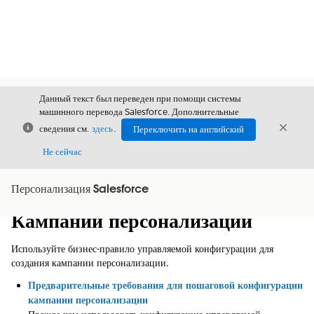
Данный текст был переведен при помощи системы
машинного перевода Salesforce. Дополнительные
Закрыть
Закры
сведения см.
здесь
.
Переключить на английский
Закрыт
Не сейчас
Персонализация Salesforce
Содержание
Показать содержание
Кампании персонализации
Используйте бизнес-правило управляемой конфигурации для
создания кампании персонализации.
Предварительные требования для пошаговой конфигурации
кампании персонализации