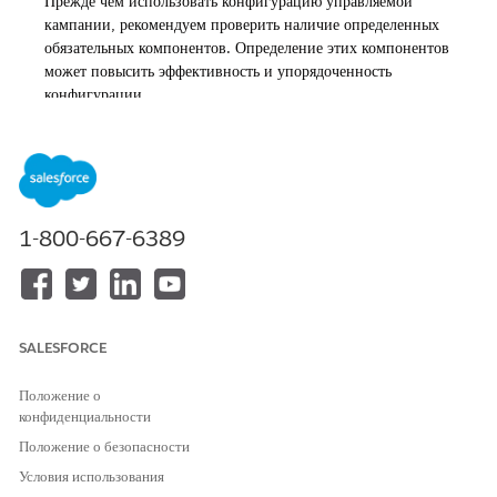
Прежде чем использовать конфигурацию управляемой
кампании, рекомендуем проверить наличие определенных
обязательных компонентов. Определение этих компонентов
может повысить эффективность и упорядоченность
конфигурации.
Использование пошаговой конфигурации кампании
персонализации
Конфигурация кампании персонализации использует
управляемый бизнес-правило для создания и тестирования
персонализированного содержимого перед развертыванием.
1-800-667-6389
Создание кампании персонализации
Настройте кампанию персонализации посредством процесса
пошагового руководства, который поможет вам создать,
соотнести и развернуть персонализированное взаимодействие.
SALESFORCE
Соотнесение кампании с помощью менеджера веб-
персонализации
Положение о
Прежде чем использовать кампанию, соотнесите ее с
конфиденциальности
расположением канала. Потом можно протестировать
Положение о безопасности
кампанию с помощью менеджера веб-персонализаций (WPM).
Условия использования