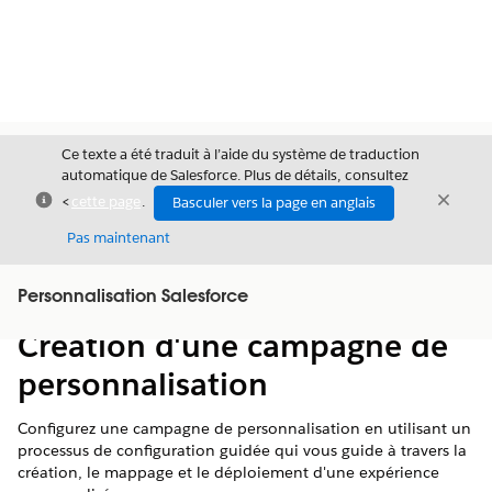
Ce texte a été traduit à l’aide du système de traduction
automatique de Salesforce. Plus de détails, consultez
Fermer
Ferme
<
cette page
.
Basculer vers la page en anglais
Fermer
Pas maintenant
Table des
Personnalisation Salesforce
Afficher la table des matières
matières
Création d'une campagne de
personnalisation
Configurez une campagne de personnalisation en utilisant un
processus de configuration guidée qui vous guide à travers la
création, le mappage et le déploiement d'une expérience