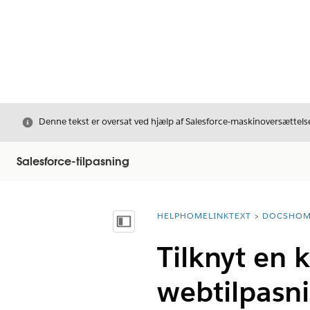
Luk
Denne tekst er oversat ved hjælp af Salesforce-maskinoversættelse
Salesforce-tilpasning
HELPHOMELINKTEXT
DOCSHOM
breadcrumbDescription
Vis indholdsfortegnelse
Tilknyt en
webtilpasn