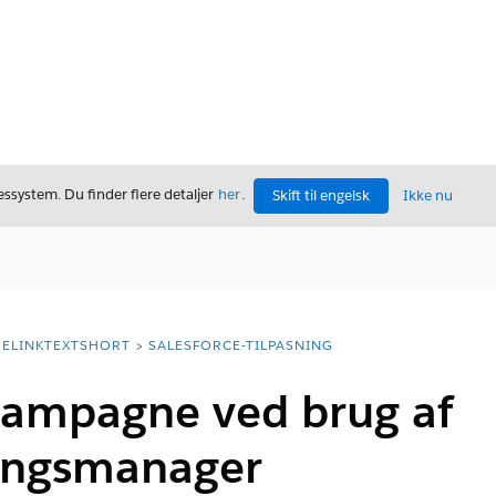
ssystem. Du finder flere detaljer
her
.
Skift til engelsk
Ikke nu
ELINKTEXTSHORT
SALESFORCE-TILPASNING
 kampagne ved brug af
ingsmanager