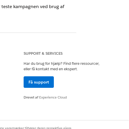
er teste kampagnen ved brug af
SUPPORT & SERVICES
Har du brug for hjælp? Find flere ressourcer,
eller få kontakt med en ekspert.
Få support
cering.
Drevet af
Experience Cloud
se, der er defineret for kampagnen. Da
e ind.
esskabelonværdierne skal vises.
de, du vil bruge.
sempelvisning
øverst på websiden.
ige varemærker tilhører deres respektive ejere.