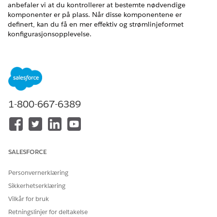
anbefaler vi at du kontrollerer at bestemte nødvendige
komponenter er på plass. Når disse komponentene er
definert, kan du få en mer effektiv og strømlinjeformet
konfigurasjonsopplevelse.
Kontakt Salesforce-administratoren for å kontrollere at disse
komponentene er konfigurert før du begynner.
KOMPONENT
DOKUMENTASJON
NOTATER
Dataområde
Om dataområder
Alle Salesforce-
1-800-667-6389
organisasjoner
som kjører Data
360, har et
standard
datarom.
SALESFORCE
Profildatagraf
Opprette
Du kan velge
nødvendige
blant bare
Personvernerklæring
Datagrafer
profildatagrafer
som er konfigurert
Sikkerhetserklæring
i det valgte
Vilkår for bruk
dataområdet.
Retningslinjer for deltakelse
Data 360-
Konfigurere en
Bare distribusjon