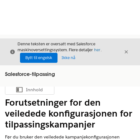
Denne teksten er oversatt med Salesforce
maskinoversettingssystem. Flere detaljer
her
.
Avslutt
Avslut
Avslutt
Bytt til engelsk
Ikke nå
Salesforce-tilpassing
Innhold
Vis innholdsfortegnelse
Forutsetninger for den
veiledede konfigurasjonen for
tilpassingskampanjer
Før du bruker den veiledede kampanjekonfigurasjonen