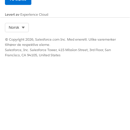
dynamisk
innhold, støttes
Levert av
Experience Cloud
for øyeblikket.
Opplevelsesmaler
Opplevelsesmaler
Opplevelsesmaler
Select Org
Norsk
sørger for et
strukturelt oppsett
© Copyright 2026, Salesforce.com Inc. Med enerett. Ulike varemerker
for hvordan
tilhører de respektive eierne.
personlig tilpasset
Salesforce, Inc. Salesforce Tower, 415 Mission Street, 3rd Floor, San
innhold, som
Francisco, CA 94105, United States
banner eller
produktkarusell,
vises for kunder.
En mal
transformerer
rådata fra
tilpassing til
bestemte
variabler, som et
produktnavn eller
URL-adresse til
bilde, med hjelp
fra et veiledet
grensesnitt.