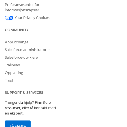
nettkobling
Data 360-
av
Preferansesenter for
nettkobling
nettmarkedsføring
informasjonskapsler
skanaler støttes
Your Privacy Choices
for øyeblikket. Når
du konfigurerer
COMMUNITY
Data 360 Web-
koblingen, må du
passe på å
AppExchange
definere den
Salesforce-administratorer
valgfrie basis-URL-
innstillingen.
Salesforce-utviklere
Tilpassing bruker
Trailhead
URL-adressen når
du starter
Opplæring
Webtilpassingsver
Trust
ktøyet (WPM) til å
teste og
distribuere
SUPPORT & SERVICES
kampanjen.
Trenger du hjelp? Finn flere
Skjema for
Konfigurere et
Bare
ressurser, eller få kontakt med
tilpasset innhold
skjema for
innholdsskjemaer
en ekspert.
(hadde tidligere
tilpasset innhold
som er konfigurert
navnet Svarmaler)
med
Få støtte
tilpassingstypen