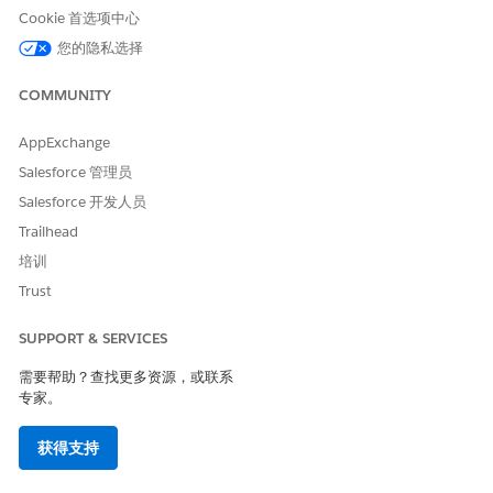
时使用 URL。
Cookie 首选项中心
个性化内容模式
配置个性化内容模
目前，仅支持使用
您的隐私选择
（以前称为回复模
式
动态内容个性化类
板）
型配置的内容模
COMMUNITY
式。
AppExchange
体验模板
体验模板
体验模板提供了个
性化内容（例如主
Salesforce 管理员
题横幅或产品轮
Salesforce 开发人员
播）向客户显示的
Trailhead
结构布局。借助指
导界面，模板可将
培训
原始数据从个性化
Trust
转换为特定变量，
例如产品名称或图
像 URL。
SUPPORT & SERVICES
需要帮助？查找更多资源，或联系
另请参阅：
专家。
使用个性化市场活动指导配置
获得支持
创建个性化市场活动
使用 Web 个性化管理器映射市场活动