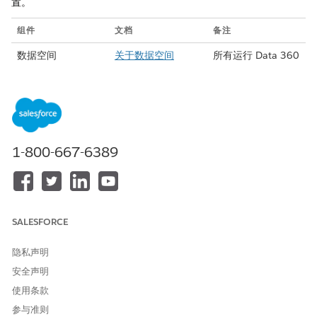
置。
组件
文档
备注
数据空间
关于数据空间
所有运行 Data 360
的 Salesforce 组织
都有一个默认的数
据空间。
简档数据图形
创建所需数据图形
您只能从在您选择
的数据空间中配置
的简档数据图形中
1-800-667-6389
进行选择。
Data 360 Web 连
配置 Data 360
目前仅支持 Web 市
接器
Web 连接器
场营销渠道部署。
配置 Data 360
SALESFORCE
Web 连接器时，请
确保定义可选基本
隐私声明
URL 设置。
Personalization 会
安全声明
在启动 Web 个性化
使用条款
管理器 (WPM) 测
试和部署市场活动
参与准则