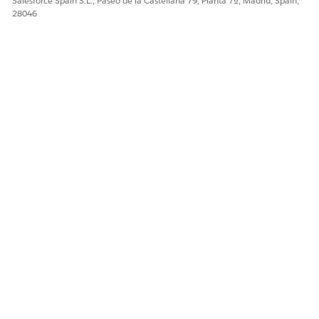
Salesforce Spain S.L., Paseo de la Castellana 79, Planta 7ª, Madrid, Spain,
28046
¿RESOLVIÓ ESTE ARTÍCULO SU PROBLEMA?
¡Háganos saber cómo podemos mejorar!
Sí
No