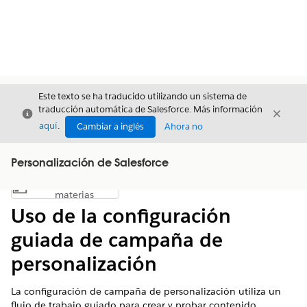
Este texto se ha traducido utilizando un sistema de
traducción automática de Salesforce. Más información
Cerrar
Cerrar
Cerrar
aquí
.
Cambiar a inglés
Ahora no
Personalización de Salesforce
Índice de
Mostrar índice de materias
materias
Uso de la configuración
guiada de campaña de
personalización
La configuración de campaña de personalización utiliza un
flujo de trabajo guiado para crear y probar contenido