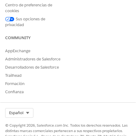
respuesta) para definir la forma de los datos de
Centro de preferencias de
personalización.
cookies
Sus opciones de
privacidad
¿RESOLVIÓ ESTE ARTÍCULO SU PROBLEMA?
COMMUNITY
¡Háganos saber cómo podemos mejorar!
AppExchange
Sí
No
Administradores de Salesforce
Desarrolladores de Salesforce
Trailhead
Formación
Confianza
Select Org
Español
© Copyright 2026, Salesforce.com Inc. Todos los derechos reservados. Las
distintas marcas comerciales pertenecen a sus respectivos propietarios.