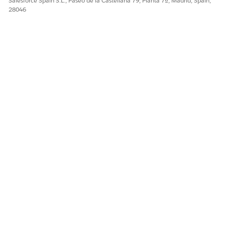
Salesforce Spain S.L., Paseo de la Castellana 79, Planta 7ª, Madrid, Spain,
28046