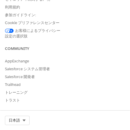
利用規約
動的コンテンツ
動的コンテンツパーソナライズタイプを
参加ガイドライン:
使用するコンテンツスキーマは、動的コ
ンテンツパーソナライズタイプを使用し
Cookie プリファレンスセンター
て設定された
パーソナライズポイント
で
お客様によるプライバシー
使用できます。
設定の選択肢
Personalization Content スキーマ
の名前と説明 (省略可能)
COMMUNITY
を入力します。
API 参照名は自動生成されます。
AppExchange
[次へ]
をクリックします。
パーソナライズ属性を追加します。
Salesforce システム管理者
各パーソナライズ属性は、関連付けられたパーソナライズの決
Salesforce 開発者
定を設定するときに表示されるテキスト入力項目を指定しま
Trailhead
す。テキスト入力項目を使用して、マーケティング担当者また
トレーニング
はビジネスユーザーは決定の対象となるユーザーに返す追加情
報を提供できます。たとえば、一連のおすすめにヘッダーテキ
トラスト
ストを提供する属性、行動要請テキスト、動的コンテンツを提
供するときの URL を追加できます。
動的コンテンツのコンテンツスキーマを設定するときに、[
保
Select Org
日本語
存] を
クリックします。
おすすめのコンテンツスキーマを設定するときに、
[次へ
] をク