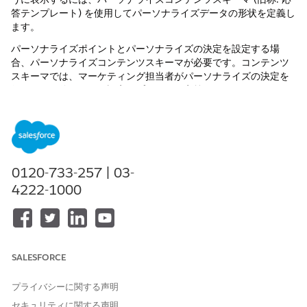
答テンプレート) を使用してパーソナライズデータの形状を定義し
ます。
パーソナライズポイントとパーソナライズの決定を設定する場
合、パーソナライズコンテンツスキーマが必要です。コンテンツ
スキーマでは、マーケティング担当者がパーソナライズの決定を
行うときに使用できる設定オプションを定義します。また、コン
テンツスキーマにより、特定のパーソナライズポイントのすべて
の決定応答で同じ形式のデータが返されます。
アプリケーションランチャーで、[
Personalization Content
Schema
] を検索して選択します。
[新規]
をクリックします。
0120-733-257 | 03-
Personalization Content スキーマ
で使用するデータスペース
4222-1000
を選択します。
コンテンツスキーマのパーソナライズ種別を選択します。
パーソナライズ種
説明
別
SALESFORCE
おすすめ
おすすめパーソナライズ種別のコンテン
ツスキーマは、おすすめパーソナライズ
プライバシーに関する声明
種別を使用して設定された
パーソナライ
セキュリティに関する声明
ズポイント
で使用できます。