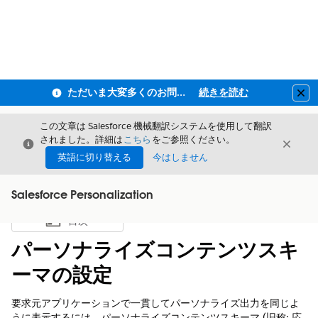
ただいま大変多くのお問い合わせをいただいており、ご連絡までにお時間を頂戴しております
続きを読む
Clo
この文章は Salesforce 機械翻訳システムを使用して翻訳
されました。詳細は
こちら
をご参照ください。
閉じる
閉じ
閉じる
英語に切り替える
今はしません
Salesforce Personalization
目次
目次を表示
パーソナライズコンテンツスキ
ーマの設定
要求元アプリケーションで一貫してパーソナライズ出力を同じよ
うに表示するには、パーソナライズコンテンツスキーマ (旧称: 応