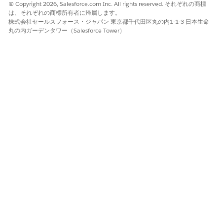
© Copyright 2026, Salesforce.com Inc. All rights reserved. それぞれの商標
リックし、決定応答で返す情報を定義します。
は、それぞれの商標所有者に帰属します。
データソースとして使用するデータモデルオブジェクト
株式会社セールスフォース・ジャパン 東京都千代田区丸の内1-1-3 日本生命
(DMO) を選択します。
丸の内ガーデンタワー（Salesforce Tower）
おすすめを設定するには、項目データグラフが必要です。
おすすめパーソナライズ種別のコンテンツスキーマを設定
する場合、項目データグラフのルートオブジェクトとして
使用される DMO のみが選択されます。DMO を選択した
ら、決定応答でその DMO に関するどの情報を返すかを定
義できます。
デフォルトでは、DMO のプライマリキーが選択されま
す。プライマリキーのみを使用すると、サードパーティシ
ステムを使用しておすすめの結果を表示できます。たとえ
ば、商品レコメンデーション戦略を設定するときに、プラ
イマリキーを使用して、受信システムで表示するための応
答で品目商品 ID のみを返すことができます。
(省略可能) おすすめを提供するときにおすすめが使用する
DMO 項目を選択します。
項目を選択するには、[選択可能な DMO 項目] リストから
[選択済みの DMO 項目] リストに移動します。使用可能な
すべての DMO 項目が選択オプションとして表示されま
す。選択した項目リストの右側にある上下矢印を使用し