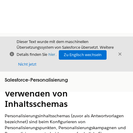
Dieser Text wurde mit dem maschinellen
Übersetzungssystem von Salesforce übersetzt. Weitere
Schließen
Schli
Details finden Sie
hier
.
Zu Englisch wechseln
Schließ
Nicht jetzt
Salesforce-Personalisierung
Inhalt
Inhalt anzeigen
Verwenden von
Inhaltsschemas
Personalisierungsinhaltsschemas (zuvor als Antwortvorlagen
bezeichnet) sind beim Konfigurieren von
Personalisierungspunkten, Personalisierungskampagnen und