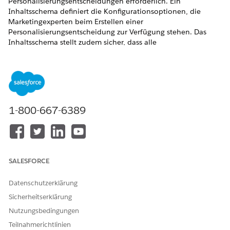
Personalisierungsentscheidungen erforderlich. Ein
Inhaltsschema definiert die Konfigurationsoptionen, die
Marketingexperten beim Erstellen einer
Personalisierungsentscheidung zur Verfügung stehen. Das
Inhaltsschema stellt zudem sicher, dass alle
Entscheidungsantworten für einen bestimmten
Personalisierungspunkt oder eine bestimmte Kampagne
Daten im gleichen Format zurückgeben.
Zu den primären Funktionen eines Inhaltsschemas zählen:
Konfigurationsdefinition:
Das Inhaltsschema gibt die
1-800-667-6389
Personalisierungsattribute und Konfigurationsoptionen
an, die beim Erstellen von
Personalisierungsentscheidungen oder
Experimentierjahrgängen verfügbar sind.
Datenform:
Ein Schema definiert die "Form" oder das
SALESFORCE
Format der in einer Entscheidungsantwort
zurückgegebenen Daten, beispielsweise welche
Datenschutzerklärung
bestimmten Elementattribute (IDs, URLs, Preise, Größen,
Sicherheitserklärung
Farben usw.) einbezogen werden sollen. Das Schema
Nutzungsbedingungen
gewährleistet eine konsistente Benutzererfahrung in
einem bestimmten Kanal und über verschiedene Kanäle
Teilnahmerichtlinien