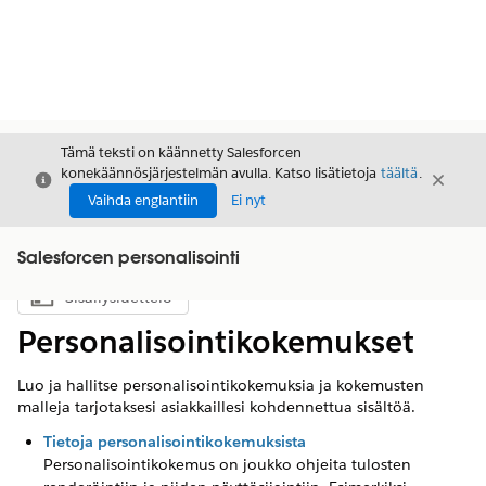
Tämä teksti on käännetty Salesforcen
konekäännösjärjestelmän avulla. Katso lisätietoja
täältä
.
Sulje
Sulje
Sulje
Vaihda englantiin
Ei nyt
Salesforcen personalisointi
Sisällysluettelo
Näytä sisällysluettelo
Personalisointikokemukset
Luo ja hallitse personalisointikokemuksia ja kokemusten
malleja tarjotaksesi asiakkaillesi kohdennettua sisältöä.
Tietoja personalisointikokemuksista
Personalisointikokemus on joukko ohjeita tulosten