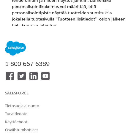
renderöintiin ja niiden näyttösijaintiin. Esimerkiksi
personalisointikokemus voi määrittää, että
personalisointipiste näyttää tuotteiden suosituksia
jokaisella tuotesivulla "Tuotteen lisätiedot" -osion jälkeen
heti, kun sivu latautuu.
verkkosivujen personalisoinnin hallinta Salesforcen
personalisoinnille
Salesforcen personalisointi Marketing Cloud Nextissa
voi
hallita henkilökohtaista sisältöä muilla kuin Salesforce-
verkkosivustoilla. Käytä verkkosivujen personalisoinnin
1-800-667-6389
hallintaa luodaksesi ja päivittääksesi räätälöityjä
käyttökokemuksia, jotka näytetään oikeaan aikaan ja
oikeassa sijainnissa käyttämällä Salesforce Interactions
Web SDK:n keräämiä asiakkaan vuorovaikutustietoja sekä
tekoälyyn perustuvia suosituksia. Voit luoda useita
SALESFORCE
personalisointikokemuksia ja määrittää niitä
verkkosivustosi eri sivuille, mikä parantaa relevanttiutta ja
Tietosuojalausunto
vierailijoiden osallistumista.
Turvatiedote
Käyttöehdot
Osallistumisohjeet