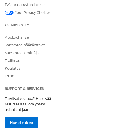
Evästeasetusten keskus
RATKAISIKO TÄMÄ ARTIKKELI ONGELMASI?
Anna palautetta, jotta voimme kehittyä!
Your Privacy Choices
Kyllä
Ei
COMMUNITY
AppExchange
Salesforce-pääkäyttäjät
Salesforce-kehittäjät
Trailhead
Koulutus
Trust
SUPPORT & SERVICES
Tarvitsetko apua? Hae lisää
resursseja tai ota yhteys
asiantuntijaan.
Hanki tukea