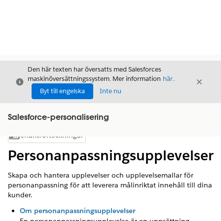
Den här texten har översatts med Salesforces
maskinöversättningssystem. Mer information
här
.
Stäng
Stäng
Stäng
Byt till engelska
Inte nu
Salesforce-personalisering
Innehållsförteckningar
Visa innehållsförteckning
Personanpassningsupplevelser
Skapa och hantera upplevelser och upplevelsemallar för
personanpassning för att leverera målinriktat innehåll till dina
kunder.
Om personanpassningsupplevelser