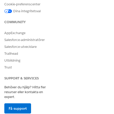
Cookie-preferenscenter
LÖSTE DENNA ARTIKEL DITT PROBLEM?
Dina integritetsval
Berätta för oss vad vi kan förbättra!
COMMUNITY
Ja
Nej
AppExchange
Salesforce-administratörer
Salesforce-utvecklare
Trailhead
Utbildning
Trust
SUPPORT & SERVICES
Behöver du hjälp? Hitta fler
resurser eller kontakta en
expert.
Få support