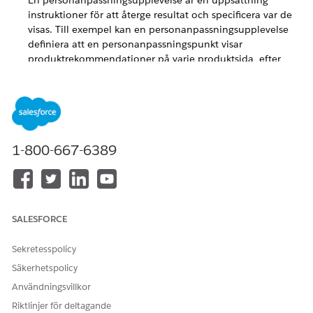
En personanpassningsupplevelse är en uppsättning
instruktioner för att återge resultat och specificera var de
visas. Till exempel kan en personanpassningsupplevelse
definiera att en personanpassningspunkt visar
produktrekommendationer på varje produktsida, efter
sektionen "Produktdetaljer", så fort sidan laddas.
Webbpersonanpassningshanterare för Salesforce
Personanpassning
Salesforce Personanpassning i Marketing Cloud Next
kan
hantera personanpassat innehåll på webbplatser som inte
1-800-667-6389
är Salesforce-webbplatser. Använd
webbpersonanpassningshanteraren för att skapa och
uppdatera skräddarsydda upplevelser som visas vid rätt
tidpunkt och plats med hjälp av kundinteraktionsdata som
samlats in av Salesforce Interactions Web SDK,
SALESFORCE
tillsammans med AI-drivna rekommendationer. Du kan
skapa flera upplevelser för personanpassning och utse
Sekretesspolicy
specifika för olika sidor på din webbplats, vilket förbättrar
Säkerhetspolicy
relevansen och besökarnas engagemang.
Användningsvillkor
Riktlinjer för deltagande