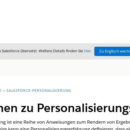
alesforce übersetzt. Weitere Details finden Sie
hier
.
Zu Englisch wech
E
SALESFORCE-PERSONALISIERUNG
nen zu Personalisierun
rung ist eine Reihe von Anweisungen zum Rendern von Ergeb
ise kann eine Personalisierungserfahrung definieren, dass e