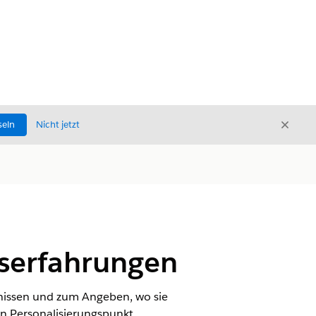
Schli
seln
Nicht jetzt
Schließ
gserfahrungen
nissen und zum Angeben, wo sie
in Personalisierungspunkt