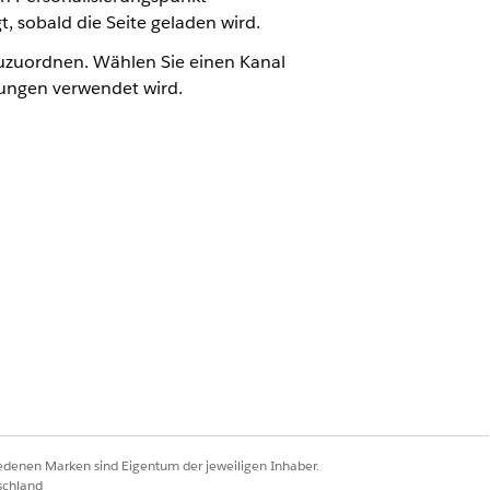
 sobald die Seite geladen wird.
uzuordnen. Wählen Sie einen Kanal
lungen verwendet wird.
he bewirbt.
iniert ist und mit relevanten
rung zu erstellen, in der Vorschau
gen für bestimmte Benutzer
ieren.
iedenen Marken sind Eigentum der jeweiligen Inhaber.
 Hero-Banner oder ein Produktkarussell
schland