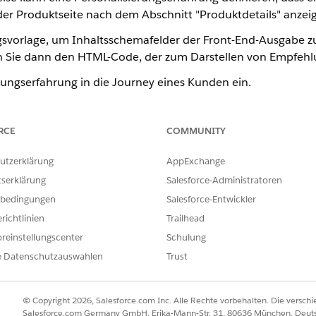
r Produktseite nach dem Abschnitt "Produktdetails" anzeigt,
gsvorlage, um Inhaltsschemafelder der Front-End-Ausgabe z
en Sie dann den HTML-Code, der zum Darstellen von Empfeh
erungserfahrung in die Journey eines Kunden ein.
ebsite und zeigt verschiedene Outdoor-Ausrüstungsprodukte an.
rkennt das Interesse des Kunden anhand seines Echtzeitverhaltens.
RCE
COMMUNITY
ng aktiviert und stellt ein gezieltes Banner bereit, das Wanderschu
ner in dem Layout angezeigt, das durch eine Erfahrungsvorlage def
utzerklärung
AppExchange
des Data 360-Profils des Kunden ausgefüllt wird.
tserklärung
Salesforce-Administratoren
 von Personalisierungserfahrungen
bedingungen
Salesforce-Entwickler
richtlinien
Trailhead
lisierungs-Manager (WPM), um eine Personalisierungserfah
reinstellungscenter
Schulung
 Mit WPM können Sie direkt auf Ihrer Website Entscheidun
e Datenschutzauswahlen
Trust
n in einer kontrollierten Umgebung aktivieren oder deaktiv
© Copyright 2026, Salesforce.com Inc. Alle Rechte vorbehalten. Die versch
 ein strukturelles Layout dafür, wie personalisierte Inhalte wie ein
Salesforce.com Germany GmbH, Erika-Mann-Str. 31, 80636 München, Deut