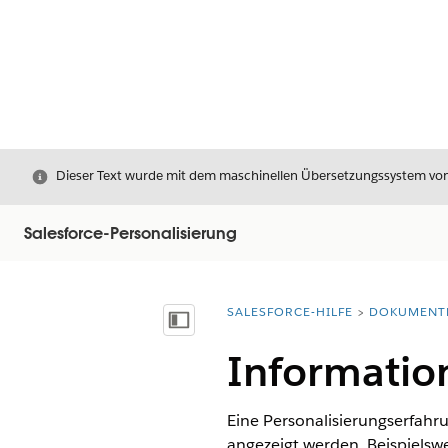
Schließen
Dieser Text wurde mit dem maschinellen Übersetzungssystem von S
Salesforce-Personalisierung
SALESFORCE-HILFE
DOKUMENT
Sie befinden sich hier:
Inhalt anzeigen
Informatio
Eine Personalisierungserfah
angezeigt werden. Beispielswe