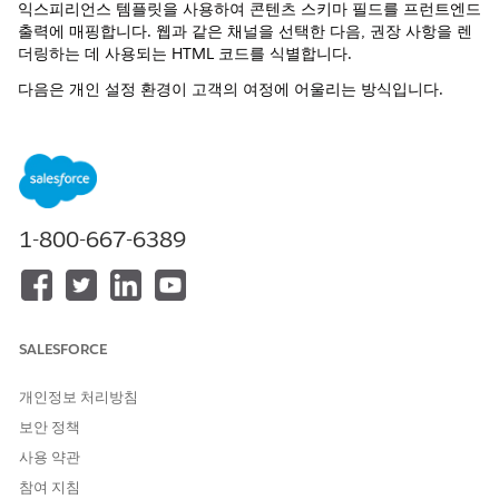
익스피리언스 템플릿을 사용하여 콘텐츠 스키마 필드를 프런트엔드
출력에 매핑합니다. 웹과 같은 채널을 선택한 다음, 권장 사항을 렌
더링하는 데 사용되는 HTML 코드를 식별합니다.
다음은 개인 설정 환경이 고객의 여정에 어울리는 방식입니다.
고객이 웹 사이트를 찾아보고 여러 아웃도어 기어 제품을 봅니
다.
Salesforce Personalization은 실시간 동작을 기반으로 고객의
관심을 감지합니다.
개인 설정 환경은 하이킹 부츠를 홍보하는 표적 배너를 활성화
1-800-667-6389
하고 전달합니다.
웹 페이지에서 배너는 익스피리언스 템플릿에 정의된 레이아웃
에 표시되며 고객의 Data 360 프로필을 기반으로 관련 제품으
로 채워집니다.
SALESFORCE
개인 설정 환경 관리 및 제공
개인 설정 환경을 만들고 미리 보고 관리하려면 웹 개인 설정 관리
개인정보 처리방침
자(WPM)를 사용합니다. WPM을 사용하면 웹 사이트에서 직접 작
보안 정책
업하여 특정 사용자에 대한 결정을 시뮬레이션하고 제어 환경에서
사용 약관
구성을 활성화 또는 비활성화할 수 있습니다.
참여 지침