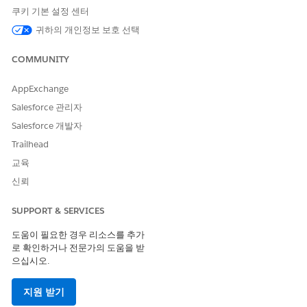
Experience 템플릿
쿠키 기본 설정 센터
익스피리언스 템플릿은 히어로 배너 또는 제품 캐러셀과 같은
맞춤형 콘텐츠가 고객에게 표시되는 방법에 대한 구조 레이아웃
귀하의 개인정보 보호 선택
을 제공합니다. 템플릿은 안내 인터페이스를 통해 개인 설정 엔
진의 원시 데이터를 제품 이름 또는 이미지 URL과 같은 특정 변
COMMUNITY
수로 변환합니다.
AppExchange
Salesforce 관리자
다음 사항도 참조:
Salesforce 개발자
Experience 템플릿
Trailhead
Salesforce Personalization용 웹 개인 설정 관리자
교육
신뢰
이 기사를 통해 문제를 해결했습니까?
SUPPORT & SERVICES
개선을 위한 의견을 보내주세요.
도움이 필요한 경우 리소스를 추가
예
아니요
로 확인하거나 전문가의 도움을 받
으십시오.
지원 받기