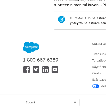
tuotteen nimen tai kuvan URL-
Salesforc
HUOMAUTUS
yhteyttä Salesforce-as
Sen sijaan, että kovakoodattai
Personalization-sovelluksessa. 
SALESFO
tuotteet”.
Tietosuoj
1-800-667-6389
Tapoja rakentaa malleja
Turvatied
Käyttöeh
Kokemusten malli tukee erityy
Osallistu
Ohjaimet
Evästease
Luo dynaamista verkkosisältöä
You
lisää henkilökohtaista HTML-si
Agentin komentosarja
Luo kokemusten malleja raken
Select Org
Suomi
tehtävien luonnollisen kielen 