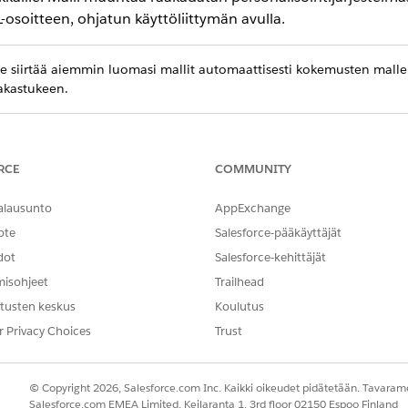
osoitteen, ohjatun käyttöliittymän avulla.
e siirtää aiemmin luomasi mallit automaattisesti kokemusten malleih
iakastukeen.
sit logiikkaa sivuston sivukarttaan tai SDK:hen, määrität, mi
Yksi malli voi käsitellä eri dataskenaarioita, kuten ”Viimeisim
RCE
COMMUNITY
alausunto
AppExchange
ote
Salesforce-pääkäyttäjät
dot
Salesforce-kehittäjät
ppisiä malleja, jotka soveltuvat eri käyttökokemukseen.
misohjeet
Trailhead
tusten keskus
Koulutus
 erottamalla visuaalinen rakenne datasta käyttämällä tätä yksinkert
r Privacy Choices
Trust
sältöä verkkosivustosi sivuille vastaamaan verkkosivustosi tyylejä. 
taaksesi ja edistääksesi agenttien käyttökokemuksia. Agenttikoment
© Copyright 2026, Salesforce.com Inc. Kaikki oikeudet pidätetään. Tavarame
Salesforce.com EMEA Limited, Keilaranta 1, 3rd floor 02150 Espoo Finland
ohjeet liiketoimintasääntöjen ohjelmallisiin lausekkeisiin. Käytä lau