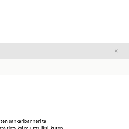
Sulje
Sulje
uten sankaribanneri tai
tä tietyiksi muuttujiksi, kuten