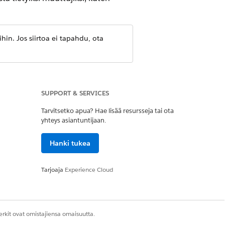
in. Jos siirtoa ei tapahdu, ota
ten dataa käsitellään suoraan
mät artikkelit” tai ”Suositellut
SUPPORT & SERVICES
Tarvitsetko apua? Hae lisää resursseja tai ota
yhteys asiantuntijaan.
Hanki tukea
Tarjoaja
Experience Cloud
aista HTML-mallin kieltä. Määritä ja
Katso
Mikä on ohjaimet?
osarja yhdistää selkokielisten
rkit ovat omistajiensa omaisuutta.
sekkeita määrittääksesi if-then-else-