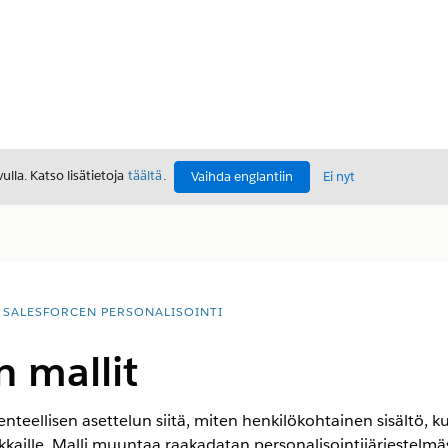
lla. Katso lisätietoja
täältä
.
Vaihda englantiin
Ei nyt
SALESFORCEN PERSONALISOINTI
 mallit
teellisen asettelun siitä, miten henkilökohtainen sisältö, k
kkaille. Malli muuntaa raakadatan personalisointijärjestelmäs