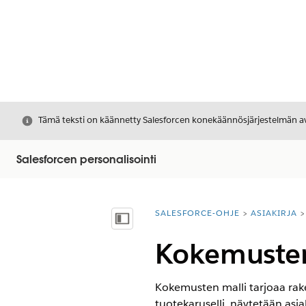
Sulje
Tämä teksti on käännetty Salesforcen konekäännösjärjestelmän avu
Salesforcen personalisointi
SALESFORCE-OHJE
ASIAKIRJA
Olet tässä:
Näytä sisällysluettelo
Kokemusten
Kokemusten malli tarjoaa raken
tuotekaruselli, näytetään asia