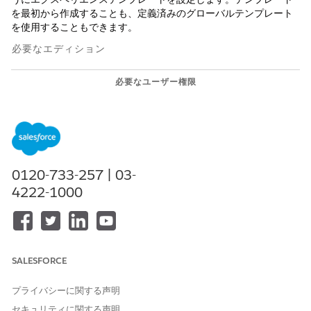
を最初から作成することも、定義済みのグローバルテンプレート
を使用することもできます。
必要なエディション
必要なユーザー権限
エクスペリエンステンプレー
Personalization Admin (パー
トを作成および編集する
ソナライズ管理者)
テンプレートのプロパティを定義します。
Personalization アプリケーションで、[
エクスペリエンス
0120-733-257 | 03-
テンプレート]
を選択し、[
新規] を
クリックします。
4222-1000
データスペースを選択し、チャネルとして [Web] を選択
します。
一意のテンプレート名と API 参照名を入力します。
[次へ]
をクリックします。
サイトに接続します。
SALESFORCE
テンプレートを使用する特定の Web サイトを選択しま
す。
プライバシーに関する声明
[次へ]
をクリックします。
セキュリティに関する声明