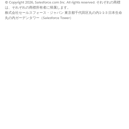
© Copyright 2026, Salesforce.com Inc. All rights reserved. それぞれの商標
スホルダーを定義します。応答テンプレートに基づい
は、それぞれの商標所有者に帰属します。
て変数を使用するには、［
Populate from Response
株式会社セールスフォース・ジャパン 東京都千代田区丸の内1-1-3 日本生命
Template
］ をクリックします。手動で変数を定義す
丸の内ガーデンタワー（Salesforce Tower）
るには、[
変数を追加
] をクリックし、表示ラベルと一
意の API 参照名を入力します。
各変数の [
デフォルト値
] フィールドで、対応する応答テン
プレートの属性を選択します。
たとえば、
画像
変数を応答テンプレートの背景 URL 属性
に対応付けます。
必要な新しい変数を追加し、そのデフォルト値を定義しま
す。
変数が必須または上書き可能になるようにするなど、エー
ジェント環境での変数の動作を制御するには、「
テンプレ
ート変数の詳細
オプション」を参照してください。
[次へ]
をクリックします。
テンプレートコードをカスタマイズして検証します。
値を確認します。コンテンツを追加したり、既存の要素を
変更したりするには、エディターでコードを更新します。
動的コンテンツを含めるには、[
変数を選択
...] リストから