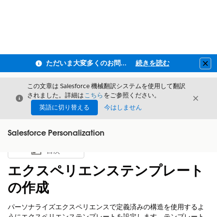
ただいま大変多くのお問い合わせをいただいており、ご連絡までにお時間を頂戴しております
続きを読む
Clo
この文章は Salesforce 機械翻訳システムを使用して翻訳
されました。詳細は
こちら
をご参照ください。
閉じる
閉じ
閉じる
英語に切り替える
今はしません
Salesforce Personalization
目次
目次を表示
エクスペリエンステンプレート
の作成
パーソナライズエクスペリエンスで定義済みの構造を使用するよ
うにエクスペリエンステンプレートを設定します。テンプレート