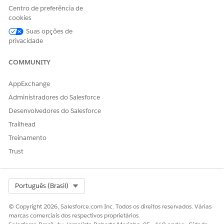
Escolha um tipo de modelo e um método de criação.
Centro de preferência de
Selecione um tipo de modelo.
cookies
Selecione um método de criação de modelo.
Suas opções de
Para preencher previamente seu modelo de
privacidade
experiência com um layout existente, selecione
Modelo global
.
COMMUNITY
Para criar um layout personalizado a partir de uma
página em branco, selecione
Iniciar do zero
.
AppExchange
Se você usar um modelo global, selecione um ponto
Administradores do Salesforce
de partida fundamental na lista
Modelo global
.
Desenvolvedores do Salesforce
Clique em
Avançar
.
Trailhead
Defina variáveis de dados e mapeie-as.
Treinamento
Selecione o Modelo de resposta de personalização
que define seus campos de dados.
Trust
Defina ou revise suas variáveis de modelo.
Quando você seleciona um modelo global, a lista
Variáveis é preenchida automaticamente com base
Select Org
Português (Brasil)
na estrutura desse modelo. Revise ou atualize o
Rótulo e o Nome da API de cada variável.
© Copyright 2026, Salesforce.com Inc. Todos os direitos reservados. Várias
Ao começar de uma página em branco, defina os
marcas comerciais dos respectivos proprietários.
espaços reservados para seu conteúdo. Para usar