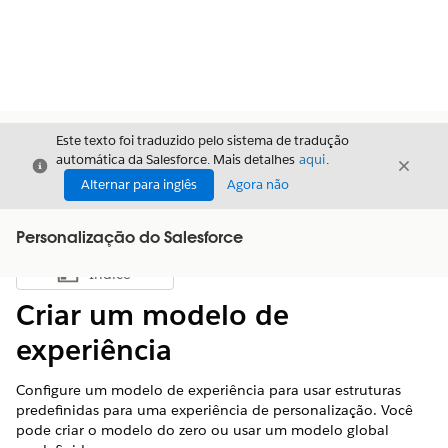
Este texto foi traduzido pelo sistema de tradução
automática da Salesforce. Mais detalhes
aqui
.
Fechar
Fecha
Fechar
Alternar para inglês
Agora não
Personalização do Salesforce
Índice
Mostrar índice
Criar um modelo de
experiência
Configure um modelo de experiência para usar estruturas
predefinidas para uma experiência de personalização. Você
pode criar o modelo do zero ou usar um modelo global