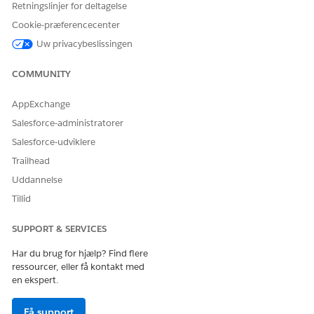
er den anbefalede
Retningslinjer for deltagelse
standard for
Cookie-præferencecenter
standardskabeloner.
Statisk værdi: Accepterer
Uw privacybeslissingen
en manuelt angivet
tekstværdi. Bruges
COMMUNITY
hovedsageligt til
agentscripts.
AppExchange
Slet
Fjerner variablen fra
Salesforce-administratorer
skabelonen.
Salesforce-udviklere
Trailhead
Uddannelse
Tillid
LØSTE DENNE ARTIKEL DIT PROBLEM?
Giv os besked, så vi kan forbedre os!
SUPPORT & SERVICES
Ja
Nej
Har du brug for hjælp? Find flere
ressourcer, eller få kontakt med
en ekspert.
Få support