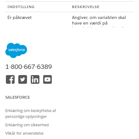
INDSTILLING
BESKRIVELSE
Er påkrævet
Angiver, om variablen skal
have en værdi på
kørselstidspunktet. Værdien
kan komme fra
standardskabelonværdien
eller en tilsidesat værdi
angivet under en
tilpasningsoplevelseskonfigu
ration.
1-800-667-6389
Kan tilsidesættes
Definerer, om
standardvariabelværdien
kan ændres, når en bruger
konfigurerer en
tilpasningsoplevelse i
SALESFORCE
Webtilpasningsmanager.
Erklæring om beskyttelse af
Konfigurationstype
Angiver kilden for variablens
personlige oplysninger
standardværdi.
Skematrin: Bruger en
Erklæring om sikkerhed
attribut fra den valgte
Vilkår for anvendelse
svarskabelon. Skemasti