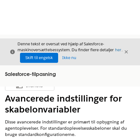
Denne tekst er oversat ved hjælp af Salesforce-
maskinoversættelsessystem. Du finder flere detaljer
her
.
Luk
Luk
Luk
Skift til engelsk
Ikke nu
Salesforce-tilpasning
Indhold
Vis indholdsfortegnelse
Avancerede indstillinger for
skabelonvariabler
Disse avancerede indstillinger er primært til opbygning af
agentoplevelser. For standardoplevelsesskabeloner skal du
bruge standardkonfigurationerne.