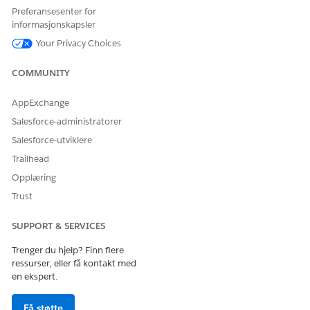
standardmaler.
Preferansesenter for
Statisk verdi: Godtar en
informasjonskapsler
manuelt oppgitt
Your Privacy Choices
tekstverdi. Brukes
hovedsakelig til
agentskript.
COMMUNITY
AppExchange
Slett
Fjerner variabelen fra
malen.
Salesforce-administratorer
Salesforce-utviklere
Trailhead
Opplæring
HJALP DENNE ARTIKKELEN MED Å LØSE PROBLEMET DITT?
Trust
La oss få vite det slik at vi kan forbedre!
Ja
Nei
SUPPORT & SERVICES
Trenger du hjelp? Finn flere
ressurser, eller få kontakt med
en ekspert.
Få støtte