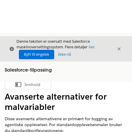
Denne teksten er oversatt med Salesforce
maskinoversettingssystem. Flere detaljer
her
.
Avslutt
Avslut
Avslutt
Bytt til engelsk
Ikke nå
Salesforce-tilpassing
Innhold
Vis innholdsfortegnelse
Avanserte alternativer for
malvariabler
Disse avanserte alternativene er primært for bygging av
agentiske opplevelser. For standardopplevelsesmaler bruker
du standardkonfigurasjonene.