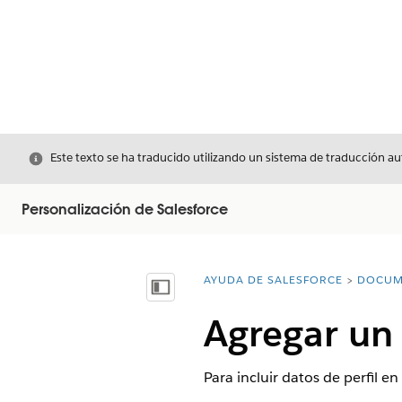
Cerrar
Este texto se ha traducido utilizando un sistema de traducción a
Personalización de Salesforce
AYUDA DE SALESFORCE
DOCUM
Usted está aquí:
Mostrar índice de materias
Agregar un
Para incluir datos de perfil e