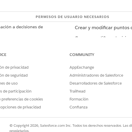
PERMISOS DE USUARIO NECESARIOS
ación a decisiones de
Crear y modificar
puntos 
Crear y modificar decisio
ción, busque y seleccione
Puntos de personalización
.
RCE
COMMUNITY
ación
.
ón de personalización.
ón de privacidad
AppExchange
decisión, haga clic en
Agregar campo de
combinación junto a un ca
ón de seguridad
Administradores de Salesforce
esee agregar como campo de combinación. Puede seleccionar atribu
nes de uso
Desarrolladores de Salesforce
es de participación
Trailhead
oporcionan atributos definidos en el objeto de modelo de datos raíz 
 preferencias de cookies
Formación
ntos enumeran todos los Id. de segmento de los que el individuo 
o de cómo representar datos de pertenencia a segmentos en
 opciones de privacidad
Confianza
os en campos de combinación (Ejemplo).
© Copyright 2026, Salesforce.com Inc. Todos los derechos reservados. Las d
que los segmentos sean seleccionables, agregue el objeto Pertenen
propietarios.