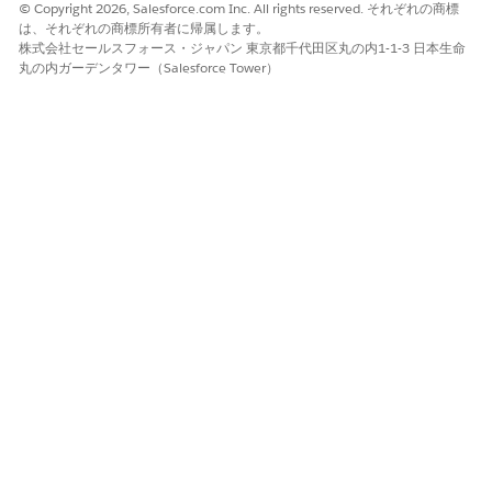
たとえば、名のデフォルトテキストとして「大切なお客様」を
© Copyright 2026, Salesforce.com Inc. All rights reserved. それぞれの商標
は、それぞれの商標所有者に帰属します。
指定した場合、名の値が見つからないと、Salesforce
株式会社セールスフォース・ジャパン 東京都千代田区丸の内1-1-3 日本生命
Personalization は「{first_name} 様」を「大切なお客様」に
丸の内ガーデンタワー（Salesforce Tower）
置き換えます。テキストを表示しない場合、または使用可能な
参照テンプレートを使用してセグメントメンバーシップを表示
する場合は、この項目を空白のままにします。
[保存]
をクリックします。
差し込み項目でのセグメントメンバーシップの表示 (例)
Web サイトで
Data 360
セグメントメンバーシップ ID を配
信するには、差し込み項目を使用します。この例では、
Data
360
セグメントメンバーシップ情報を Web サイトに表示して
カスタマーエクスペリエンスをパーソナライズする方法を示し
ます。
この記事で問題は解決されましたか?
ご意見をお待ちしております。
はい
いいえ