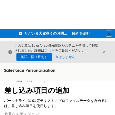
ただいま大変多くのお問い合わせをいただいており、ご連絡までにお時間を頂戴しております
続きを読む
Clo
この文章は Salesforce 機械翻訳システムを使用して翻訳
されました。詳細は
こちら
をご参照ください。
閉じる
閉じ
閉じる
英語に切り替える
今はしません
Salesforce Personalization
目次
目次を表示
差し込み項目の追加
パーソナライズの決定テキストにプロファイルデータを含めるに
は、差し込み項目を使用します。
必要なエディション