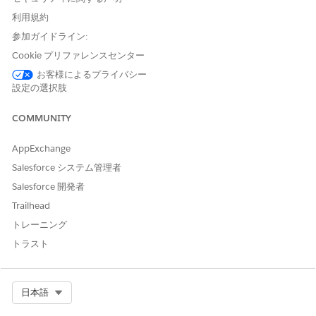
セグメントメンバーシップには、個人がメンバーになって
利用規約
いるすべてのセグメント ID が表示されます。
参加ガイドライン:
Web サイトでセグメントメンバーシップデータを表示す
Cookie プリファレンスセンター
る方法の例については、「差し込み項目でのセグメントメ
ンバーシップの表示 (例)」を参照してください。
お客様によるプライバシー
設定の選択肢
COMMUNITY
AppExchange
セグメントを選択できるようにするには、セグメ
メモ
ントメンバーシップオブジェクトをプロファイルデータ
Salesforce システム管理者
グラフに追加し、データグラフ定義でセグメント ID 項
Salesforce 開発者
目を選択します。
Trailhead
トレーニング
差し込み項目の API 参照名を入力します。直接属性の API 参
トラスト
照名は自動生成されますが、必要に応じて名前を編集できま
す。セグメントメンバーシップには、定義済みの API 参照名
があります。
属性値が見つからない場合に差し込み項目の代わりに表示する
Select Org
日本語
デフォルトテキストを入力します。