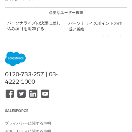
必要なユーザー権限
パーソナライズの決定に差し
パーソナライズポイント
の作
込み項目を追加する
成と編集
パーソナライズの決定の作成
と編集
アプリケーションランチャーで、[
Personalization Points
] を
検索して選択します。
パーソナライズポイント
を開きます。
0120-733-257 | 03-
パーソナライズの決定を作成または選択します。
4222-1000
[Decision Configuration (決定設定)] タブで、
Personalization 属性テキストフィールドの横にある [
Add
Merge Field (
差し込みフィールドを追加)] をクリックしま
す。
差し込み項目として追加する属性を選択します。直接属性また
SALESFORCE
はセグメントメンバーシップのいずれかを選択できます。
直接属性は、プロファイルデータグラフのルートデータモ
プライバシーに関する声明
デルオブジェクト (DMO) で定義された属性を提供しま
す。
セキュリティに関する声明