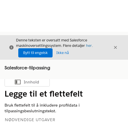
Denne teksten er oversatt med Salesforce
maskinoversettingssystem. Flere detaljer
her
.
Avslutt
Avslut
Avslutt
Bytt til engelsk
Ikke nå
Salesforce-tilpassing
Innhold
Vis innholdsfortegnelse
Legge til et flettefelt
Bruk flettefelt til å inkludere profildata i
tilpassingsbeslutningstekst.
NØDVENDIGE UTGAVER