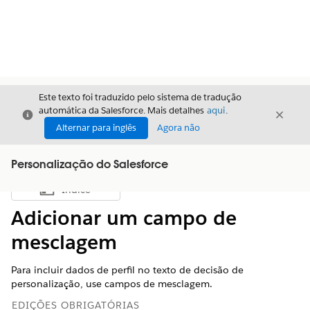
Este texto foi traduzido pelo sistema de tradução
automática da Salesforce. Mais detalhes
aqui
.
Fechar
Fecha
Fechar
Alternar para inglês
Agora não
Personalização do Salesforce
Índice
Mostrar índice
Adicionar um campo de
mesclagem
Para incluir dados de perfil no texto de decisão de
personalização, use campos de mesclagem.
EDIÇÕES OBRIGATÓRIAS