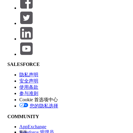
筛选器 (0)
选择筛选器
添加
产品区域
SALESFORCE
功能影响
隐私声明
安全声明
使用条款
参与准则
Cookie 首选项中心
版本
您的隐私选择
COMMUNITY
AppExchange
Salesforce 管理员
英语