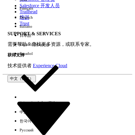
Salesforce 开发人员
Français
体验
Trailhead
培训
Deutsch
Trust
Italiano
SUPPORT & SERVICES
日本語
全部清除
完成
需要帮助？查找更多资源，或联系专家。
Español (México)
Español
获得支持
技术提供者
Experience Cloud
中文（简体）
Select Org
中文（简体）
中文（繁体）
한국어
Русский
没有结果