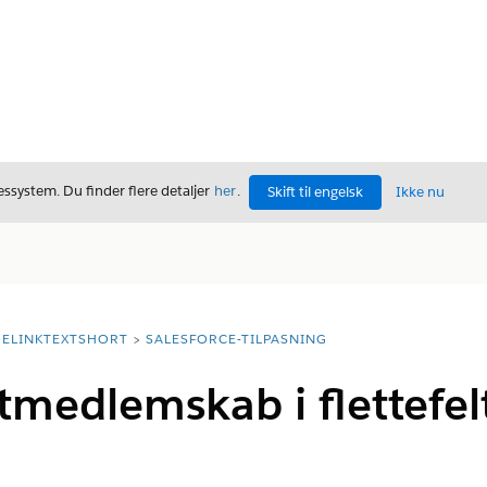
ssystem. Du finder flere detaljer
her
.
Skift til engelsk
Ikke nu
ELINKTEXTSHORT
SALESFORCE-TILPASNING
medlemskab i flettefel