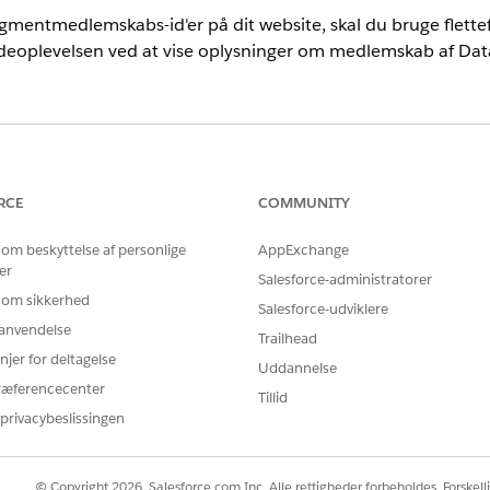
gmentmedlemskabs-id'er på dit website, skal du bruge flettefel
deoplevelsen ved at vise oplysninger om medlemskab af
Dat
T
personliggørelsesbeslutninger:
Opret og rediger
tilpasni
RCE
COMMUNITY
Opret og rediger tilpasni
 om beskyttelse af personlige
AppExchange
uel indholdstilpasning, og tilføj Segmenter som en tilpasningsattr
er
Salesforce-administratorer
 om sikkerhed
Salesforce-udviklere
elsesskabelon for din websiteforbindelse.
r anvendelse
forretningsbrugere at vælge skabelonen i Webtilpasningsman
Trailhead
njer for deltagelse
irekte til siden. Se
Opret en oplevelsesskabelon
.
Uddannelse
ræferencecenter
Tillid
hjælp af den svarskabelon, du oprettede i trin 1.
privacybeslissingen
rer som broen mellem dine data og weboplevelsen.
ggørelsespunktet.
© Copyright 2026, Salesforce.com Inc. Alle rettigheder forbeholdes. Forskell