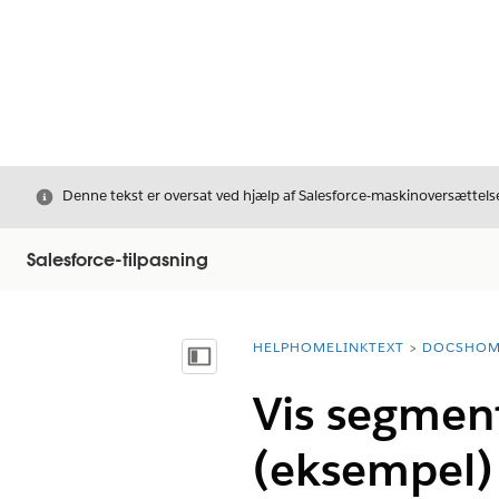
Luk
Denne tekst er oversat ved hjælp af Salesforce-maskinoversættelse
Salesforce-tilpasning
HELPHOMELINKTEXT
DOCSHOM
breadcrumbDescription
Vis indholdsfortegnelse
Vis segment
(eksempel)