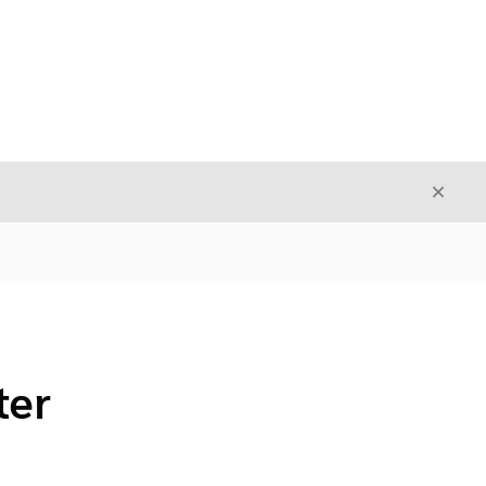
Luk
Luk
ter