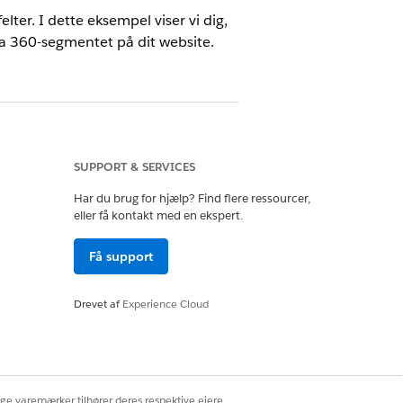
ter. I dette eksempel viser vi dig,
a 360-
segmentet på dit website.
ngspunkter
SUPPORT & SERVICES
ngsbeslutninger
Har du brug for hjælp? Find flere ressourcer,
eller få kontakt med en ekspert.
ibut. Se
Konfigurer en skabelon til
Få support
ager (WPM) og levere
Drevet af
Experience Cloud
ige varemærker tilhører deres respektive ejere.