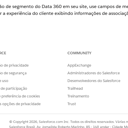
ação de segmento do
Data 360
em seu site, use campos de m
 a experiência do cliente exibindo informações de associa
ESSÁRIAS
RCE
COMMUNITY
lagem a decisões de
Criar e editar
pontos de p
Criar e editar decisões de
o de privacidade
AppExchange
ão de segurança
Administradores do Salesforce
de personalização de Conteúdo manual e adicione Segmentos como
e uso
Desenvolvedores do Salesforce
lo de resposta de personalização
.
s de participação
Trailhead
ia da Web Handlebars para seu conector do site.
rios de negócios selecionem o modelo no Gerenciador de p
 preferência de cookies
Treinamento
sociação do segmento diretamente na página. Consulte
Cri
s opções de privacidade
Trust
zação
usando o modelo de resposta que você criou na etapa 1.
 atua como a ponte entre seus dados e a experiência da We
© Copyright 2026, Salesforce.com Inc. Todos os direitos reservados. Várias m
Salesforce Brasil, Av. Jornalista Roberto Marinho, 85 - 14º andar - Cidade M