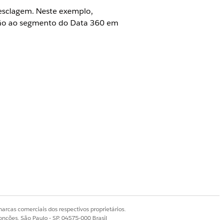
esclagem. Neste exemplo,
ção ao segmento do
Data 360
em
ersonalização
 personalização
 um atributo de personalização.
ersonalização da Web (WPM) e
ar um modelo de experiência
.
b.
arcas comerciais dos respectivos proprietários.
onções, São Paulo - SP, 04575-000 Brasil