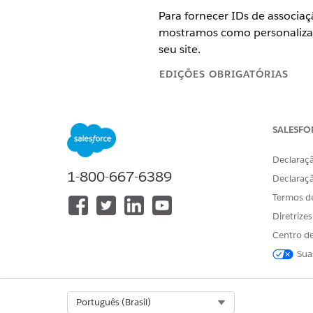
Para fornecer IDs de associ
mostramos como personalizar
seu site.
EDIÇÕES OBRIGATÓRIAS
PERMISSÕES DE USUÁRIO NEC
SALESFO
Para adicionar campos de mesc
personalização:
Declaraçã
1-800-667-6389
Declaraç
Crie um modelo de resposta 
Termos d
Consulte
Configurar um mode
Diretrize
Crie um modelo de experiênc
Isso permite que os usuá
Centro de
entreguem os dados de as
Sua
Criar um ponto de personali
O ponto de personalização
Select Org
Português (Brasil)