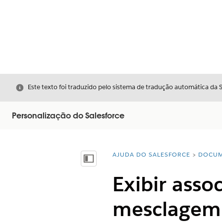
Fechar
Este texto foi traduzido pelo sistema de tradução automática da 
Personalização do Salesforce
AJUDA DO SALESFORCE
DOCUM
Você está aqui:
Mostrar índice
Exibir ass
mesclagem