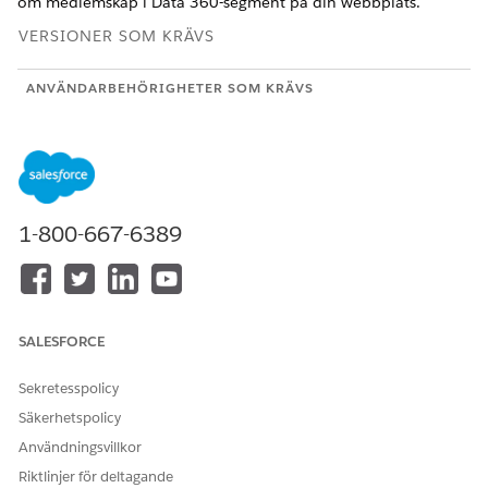
om medlemskap i
Data 360-segment
på din webbplats.
VERSIONER SOM KRÄVS
ANVÄNDARBEHÖRIGHETER SOM KRÄVS
Lägga till kopplingsfält i
Skapa och redigera
personanpassningsbeslut:
personanpassningspoäng
Skapa och redigera
personanpassningsbeslut
1-800-667-6389
Skapa en svarsmall för manuellt innehåll och lägg till
segment som ett personanpassningsattribut. Se
Konfigurera en mall
för personanpassningssvar.
Skapa en mall för webbupplevelse med handtag för din
webbplatsanslutare.
SALESFORCE
Detta låter företagsanvändare välja mallen i
webbpersonanpassningshanteraren (WPM) och leverera
Sekretesspolicy
segmentmedlemskapsdata direkt till sidan. Se
Skapa en
Säkerhetspolicy
upplevelsemall
.
Användningsvillkor
Skapa ett personanpassningspoäng
med den svarsmall du
Riktlinjer för deltagande
skapade i steg 1.