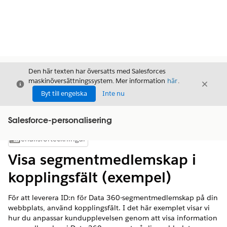
Den här texten har översatts med Salesforces
maskinöversättningssystem. Mer information
här
.
Stäng
Stäng
Stäng
Byt till engelska
Inte nu
Salesforce-personalisering
Innehållsförteckningar
Visa innehållsförteckning
Visa segmentmedlemskap i
kopplingsfält (exempel)
För att leverera ID:n för
Data 360-segmentmedlemskap
på din
webbplats, använd kopplingsfält. I det här exemplet visar vi
hur du anpassar kundupplevelsen genom att visa information