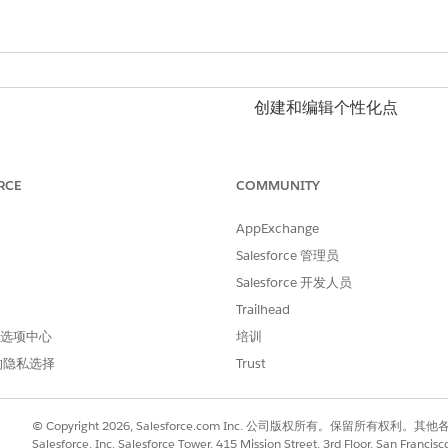
创建和编辑
个性化点
创建和编辑个性化决策
RCE
COMMUNITY
并将细分添加为个性化属性。请参阅
配置个性化回复模板
。
eb Experience 模板。
b 个性化管理器 (WPM) 中选择模板，并将细分成员关系数据
AppExchange
Salesforce 管理员
模板
创建个性化点
。
Salesforce 开发人员
 体验之间的桥梁。
Trailhead
 首选项中心
培训
员关系合并字段。请参阅
添加合并字段
。
要的数据，请确保您的个性化点中使用的简档数据图包括与根 D
的隐私选择
Trust
 ID 字段
© Copyright 2026, Salesforce.com Inc. 公司版权所有。保留所
Salesforce, Inc. Salesforce Tower, 415 Mission Street, 3rd Floor, San Francis
返回的细分成员关系正确写入控制台和窗口对象，将此代码片断