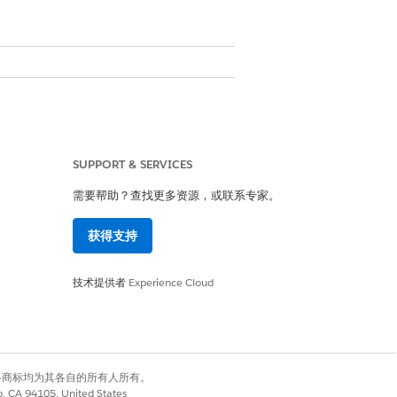
SUPPORT & SERVICES
需要帮助？查找更多资源，或联系专家。
直接传递到页面。请参阅
创建体验模板
。
获得支持
技术提供者
Experience Cloud
MO 相关的细分对象。此外，在数据
有权利。其他各商标均为其各自的所有人所有。
co, CA 94105, United States
添加到站点地图或直接添加到站点。