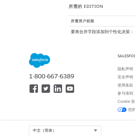
所需的 EDITION
所需用户权限
要将合并字段添加到个性化决策：
SALESFO
创建手动内容个性化响应模板，
为网站连接器创建 Handlebars W
这使得业务用户可以在 We
隐私声明
1-800-667-6389
安全声明
使用您在步骤 1 中创建的回复
使用条款
个性化点充当数据和 Web
参与准则
将
决策添加
到个性化点。
Cookie
在可用个性化属性上配置细分成
要确保页面在运行时获得必
您
图定义中，验证是否选择了细分
更新站点地图。
Select Org
中文（简体）
要确保在个性化决策响应中