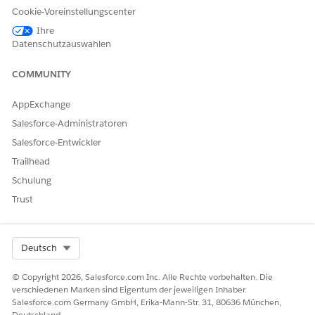
Zusammengeführte Einzelperso
Cookie-Voreinstellungscenter
> Segmente.Zusammengeführte
Ihre
Einzelperson – Neueste
Datenschutzauswahlen
Begrenzen des Zugriffs auf
Filter einschließen oder
Sonderangebote anhand der
COMMUNITY
ausschließen
: Einschließen
Einbeziehung von
Elementdatendiagramm-Filter:
Sonderangebots-
AppExchange
Marktsegmenten, bei denen die
Sonderangebot >
Salesforce-Administratoren
Einzelperson Teil eines
Sonderangebots-Marktsegment 
beliebigen Segments sein kann
Marktsegment
Salesforce-Entwickler
Trailhead
Filtertyp
: {profil dg}
Schulung
Operator
: Abgleichen mit einem
Trust
beliebigen
Bewertungskriterien
:
Zusammengeführte Einzelperso
Select Org
Deutsch
> Segmente.Zusammengeführte
Einzelperson – Neueste
© Copyright 2026, Salesforce.com Inc. Alle Rechte vorbehalten. Die
Begrenzen des Zugriffs auf das
verschiedenen Marken sind Eigentum der jeweiligen Inhaber.
Filter einschließen oder
Treueprogramm (das
Salesforce.com Germany GmbH, Erika-Mann-Str. 31, 80636 München,
ausschließen:
Einschließen
Deutschland