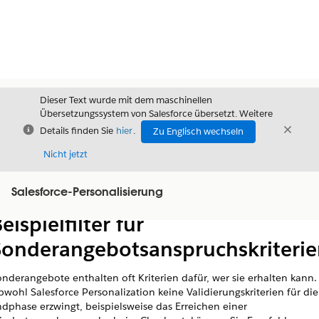
Dieser Text wurde mit dem maschinellen
Übersetzungssystem von Salesforce übersetzt. Weitere
Schließen
Schli
Details finden Sie
hier
.
Zu Englisch wechseln
Schließ
Nicht jetzt
Salesforce-Personalisierung
Inhalt
Inhalt anzeigen
eispielfilter für
Sonderangebotsanspruchskriterie
nderangebote enthalten oft Kriterien dafür, wer sie erhalten kann.
wohl Salesforce Personalization keine Validierungskriterien für die
dphase erzwingt, beispielsweise das Erreichen einer