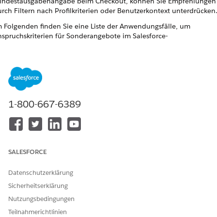
indestausgabenangabe beim Checkout, können Sie Empfehlungen
rch Filtern nach Profilkriterien oder Benutzerkontext unterdrücken
 Folgenden finden Sie eine Liste der Anwendungsfälle, um
spruchskriterien für Sonderangebote im Salesforce-
andarddatenmodell zu definieren, und wie sich diese
wendungsfälle als Filterkriterien in einer Empfehlung
ederschlagen.
Anwendungsfall
Filterkonfiguration
Begrenzen des Zugriffs auf
1-800-667-6389
Filter einschließen oder
Sonderangebote anhand der
ausschließen:
Einschließen
Einbeziehung von
Filter für
Sonderangebots-
Marktsegmenten, bei denen die
Elementdatendiagramme:
Einzelperson Teil aller Segmente
Sonderangebot >
SALESFORCE
sein muss
Sonderangebot Marktsegment 
Marktsegment
Datenschutzerklärung
Filtertyp:
{profil dg}
Sicherheitserklärung
Operator
: isSubset
Nutzungsbedingungen
Teilnahmerichtlinien
Bewertungskriterien
: