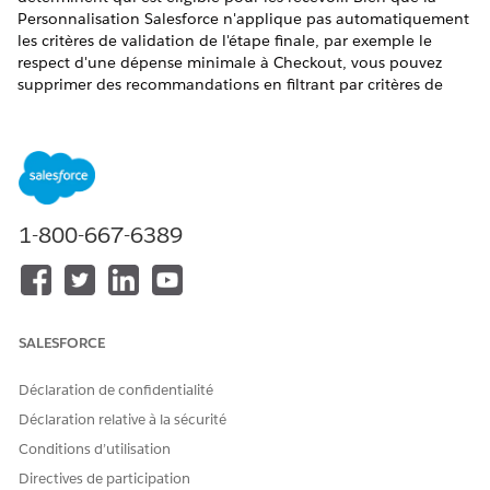
Personnalisation Salesforce n'applique pas automatiquement
les critères de validation de l'étape finale, par exemple le
respect d'une dépense minimale à Checkout, vous pouvez
supprimer des recommandations en filtrant par critères de
profil ou contexte utilisateur.
Voici une liste de cas d'utilisation pour définir des critères
d'éligibilité autour des promotions dans le modèle de
données standard Salesforce, et comment ces cas d'utilisation
se traduisent en critères de filtrage dans un recommandé.
1-800-667-6389
Cas d'utilisation
Configuration du filtre
Limiter l'accès à la
Inclure ou exclure le filtre :
promotion en fonction de
Include
l'inclusion de segments de
SALESFORCE
Filtre Graphique des
marché de promotion dans
lesquels l'individu doit faire
données d'
élément :
partie de tous les segments
Déclaration de confidentialité
Promotion > Promotion
Segment de marché >
Déclaration relative à la sécurité
Segment de marché
Conditions d’utilisation
Type de filtre :
{profile dg}
Directives de participation