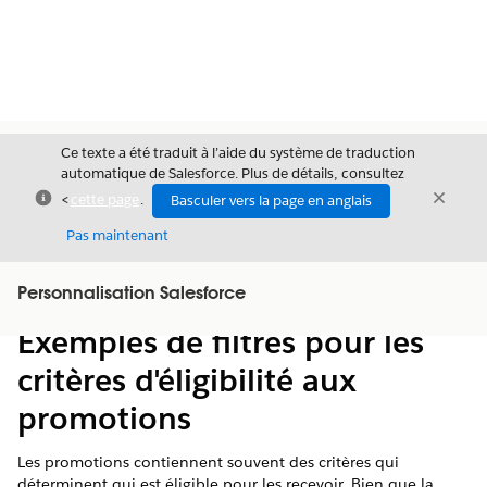
Ce texte a été traduit à l’aide du système de traduction
automatique de Salesforce. Plus de détails, consultez
Fermer
Ferme
<
cette page
.
Basculer vers la page en anglais
Fermer
Pas maintenant
Table des
Personnalisation Salesforce
Afficher la table des matières
matières
Exemples de filtres pour les
critères d'éligibilité aux
promotions
Les promotions contiennent souvent des critères qui
déterminent qui est éligible pour les recevoir. Bien que la