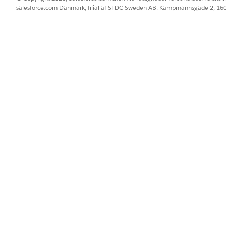
salesforce.com Danmark, filial af SFDC Sweden AB. Kampmannsgade 2, 1
BLEM?
 os!