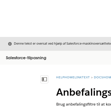
Luk
Denne tekst er oversat ved hjælp af Salesforce-maskinoversættelse
Salesforce-tilpasning
HELPHOMELINKTEXT
DOCSHOM
breadcrumbDescription
Vis indholdsfortegnelse
Anbefalings
Brug anbefalingsfiltre til at k