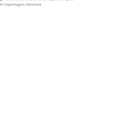
604 Copenhagen, Denmark
Ja
Nej