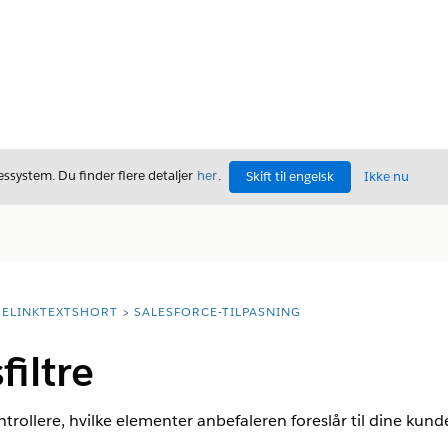
ssystem. Du finder flere detaljer
her
.
Skift til engelsk
Ikke nu
ELINKTEXTSHORT
SALESFORCE-TILPASNING
filtre
ontrollere, hvilke elementer anbefaleren foreslår til dine kunde