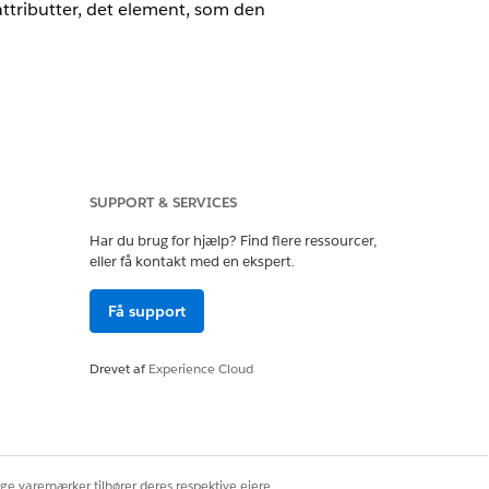
attributter, det element, som den
Selvom Salesforce-tilpasning ikke
out, kan du undertrykke anbefalinger ved
SUPPORT & SERVICES
Har du brug for hjælp? Find flere ressourcer,
ger opretter en tilpasningsanmodning.
eller få kontakt med en ekspert.
 er overført i tilpasningsanmodningen.
Få support
ributter eller sessionskontekst for at
Drevet af
Experience Cloud
ige varemærker tilhører deres respektive ejere.