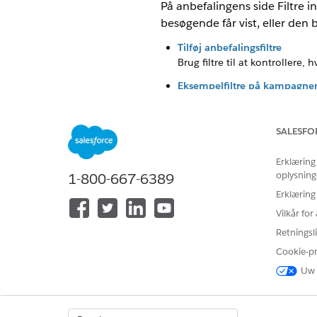
På anbefalingens side Filtre 
besøgende får vist, eller den
Tilføj anbefalingsfiltre
Brug filtre til at kontrollere,
Eksempelfiltre på kampagnem
Reklamekampagner inkluderer o
håndhæver valideringskriterie
at filtrere efter profilkriterier
SALESFO
Filtrer anbefalinger ved brug
Erklæring
Inkluder eller ekskluder elem
oplysning
1-800-667-6389
Du kan f.eks. konfigurere et f
Erklæring
Anbefalingsfilteroperatorer
Vilkår fo
Vælg den relevante operator f
Retningsli
justere anbefalingslogik.
Cookie-p
Filtrer elementer med operat
Uw 
Opret strenge berettigelsesre