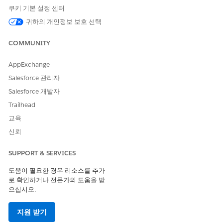
쿠키 기본 설정 센터
권장 사항 또는 프로모션을 표시하기 전에 엄격한 적격성 규칙
을 만듭니다.
귀하의 개인정보 보호 선택
COMMUNITY
AppExchange
이 기사를 통해 문제를 해결했습니까?
Salesforce 관리자
개선을 위한 의견을 보내주세요.
Salesforce 개발자
예
아니요
Trailhead
교육
신뢰
SUPPORT & SERVICES
도움이 필요한 경우 리소스를 추가
로 확인하거나 전문가의 도움을 받
으십시오.
지원 받기