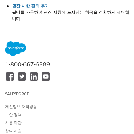
권장 사항 필터 추가
필터를 사용하여 권장 사항에 표시되는 항목을 정확하게 제어합
니다.
프로모션 적격성 기준에 대한 필터 예
프로모션에는 자격이 있는 사람에 대한 기준이 포함되는 경우가
많습니다. Salesforce Personalization은 Checkout 시 최소 지
출 충족과 같은 최종 단계 확인 기준을 적용하지 않지만 프로필
기준 또는 사용자 컨텍스트별로 필터링하여 권장 사항을 억제할
수 있습니다.
1-800-667-6389
동적 컨텍스트 변수를 사용하여 권장 사항 필터링
사용자가 개인 설정 요청을 할 때 전달되는 동적 변수를 기반으
로 항목을 포함하거나 제외합니다. 예를 들어, 개인 설정 요청에
전달된 범주 값과 일치하는 항목을 포함하도록 필터를 구성할
SALESFORCE
수 있습니다.
권장 사항 필터 연산자
개인정보 처리방침
정적 값, 고객 프로필 특성 또는 세션 컨텍스트에 대해 카탈로그
보안 정책
필드를 비교할 적절한 연산자를 선택하여 권장 논리를 구체화합
사용 약관
니다.
참여 지침
하위 집합 연산자로 항목 필터링