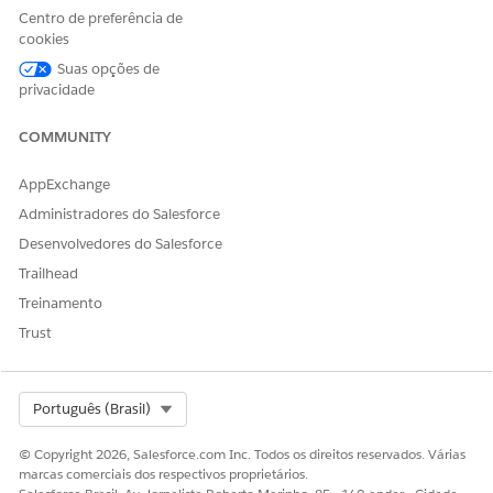
Centro de preferência de
Selecione o operador adequado para comparar os
cookies
campos do catálogo com valores estáticos, atributos de
perfil do cliente ou contexto da sessão para refinar a
Suas opções de
lógica de recomendação.
privacidade
Filtre itens com o operador É subconjunto
COMMUNITY
Crie regras de elegibilidade rígidas antes de mostrar uma
recomendação ou promoção.
AppExchange
Administradores do Salesforce
Desenvolvedores do Salesforce
Trailhead
ESTE ARTIGO RESOLVEU SEU PROBLEMA?
Treinamento
Diga-nos para podermos melhorar!
Trust
Sim
Não
Select Org
Português (Brasil)
© Copyright 2026, Salesforce.com Inc. Todos os direitos reservados. Várias
marcas comerciais dos respectivos proprietários.