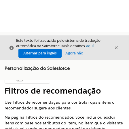
Este texto foi traduzido pelo sistema de tradução
automática da Salesforce. Mais detalhes
aqui
.
Fechar
Fecha
Fechar
Alternar para inglês
Agora não
Personalização do Salesforce
Índice
Mostrar índice
Filtros de recomendação
Use Filtros de recomendação para controlar quais itens o
recomendador sugere aos clientes.
Na página Filtros do recomendador, você inclui ou exclui
itens com base nos atributos do item, no item que o visitante
está visualizando ou nos dados de perfil do visitante.