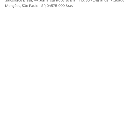
Salesforce Brasil, Av. Jornalista Roberto Marinho, 85 - 14º andar - Cidade
Monções, São Paulo - SP, 04575-000 Brasil