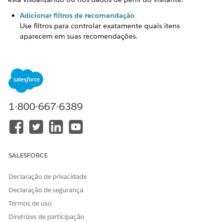
Adicionar filtros de recomendação
Use filtros para controlar exatamente quais itens
aparecem em suas recomendações.
Exemplos de filtros para critérios de elegibilidade da
promoção
As promoções geralmente incluem critérios referentes a
quem é elegível para recebê-las. Embora a Personalização
do Salesforce não imponha critérios de validação de
1-800-667-6389
estágio final, como cumprir um gasto mínimo no
Checkout, você pode suprimir recomendações filtrando
por critérios de perfil ou contexto do usuário.
Filtrar recomendações usando variáveis de contexto
dinâmicas
SALESFORCE
Inclua ou exclua itens com base nas variáveis dinâmicas
passadas quando um usuário faz uma solicitação de
Declaração de privacidade
personalização. Por exemplo, você pode configurar um
Declaração de segurança
filtro para incluir itens que correspondam ao valor da
Termos de uso
categoria passado na solicitação de personalização.
Diretrizes de participação
Operadores de filtro de recomendação