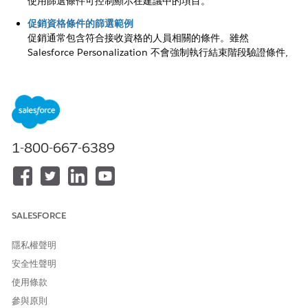
使用篩選條件可控制顯示在建議中的項目。
促銷資格條件的篩選範例
促銷通常包含符合接收資格的人員相關的條件。雖然
Salesforce Personalization 不會強制執行結束階段驗證條件,
例如在 Checkout 達到最低費用,但您可以透過依設定檔條件或
使用者內容篩選來抑制建議。
使用動態內容變數篩選建議
根據使用者提出個人化要求時傳遞的動態變數,包含或排除項
目。例如,您可以設定篩選條件以包含符合在個人化要求中傳遞
1-800-667-6389
種類值的項目。
建議篩選運算子
選取適當的運算子,以根據靜態值、客戶設定檔屬性或工作階段
內容來比較目錄欄位,以限定建議邏輯。
SALESFORCE
使用「為子集」運算子篩選項目
顯示建議或促銷之前,請先建立嚴格的資格規則。
隱私權聲明
安全性聲明
使用條款
參與原則
此文章是否解決您的問題？