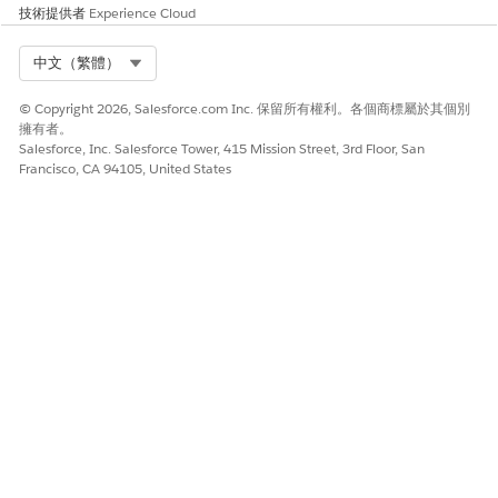
技術提供者
Experience Cloud
Select Org
中文（繁體）
© Copyright 2026, Salesforce.com Inc. 保留所有權利。各個商標屬於其個別
擁有者。
Salesforce, Inc. Salesforce Tower, 415 Mission Street, 3rd Floor, San
Francisco, CA 94105, United States