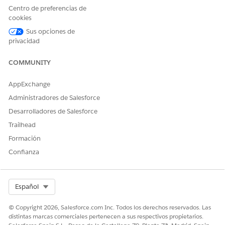
Active el recomendador de reserva.
Centro de preferencias de
cookies
Seleccione un recomendador de reserva.
El menú enumera solo los recomendadores que
Sus opciones de
comparten el mismo espacio de datos, gráfico de datos de
privacidad
elementos y gráfico de datos de perfiles que el
recomendador principal. Además, los recomendadores
COMMUNITY
deben completar al menos una sesión de formación
exitosa.
AppExchange
Administradores de Salesforce
Desarrolladores de Salesforce
¿RESOLVIÓ ESTE ARTÍCULO SU PROBLEMA?
Trailhead
¡Háganos saber cómo podemos mejorar!
Formación
Confianza
Sí
No
Select Org
Español
© Copyright 2026, Salesforce.com Inc. Todos los derechos reservados. Las
distintas marcas comerciales pertenecen a sus respectivos propietarios.