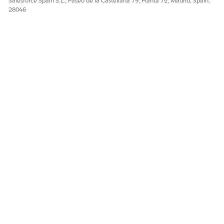
Salesforce Spain S.L., Paseo de la Castellana 79, Planta 7ª, Madrid, Spain,
28046