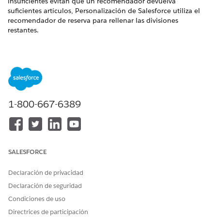
insuficientes evitan que un recomendador devuelva
suficientes artículos, Personalización de Salesforce utiliza el
recomendador de reserva para rellenar las divisiones
restantes.
EDICIONES NECESARIAS
PERMISOS DE USUARIO NECESARIOS
Para configurar
Cambiar y modificar
recomendadores:
recomendadores
1-800-667-6389
Los recomendadores de reserva no pueden garantizar un
conjunto completo de recomendaciones en los siguientes
escenarios:
El recomendador de reserva tiene filtros restrictivos.
SALESFORCE
El recomendador de reserva no tiene información
suficiente.
Declaración de privacidad
El sistema subyacente no es accesible.
Declaración de seguridad
En la página Recomendadores, abra el recomendador al
Condiciones de uso
que desea agregar un recomendador de reserva y haga
Directrices de participación
clic en
Modificar
.