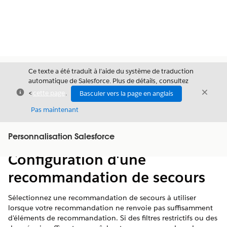
Ce texte a été traduit à l’aide du système de traduction
automatique de Salesforce. Plus de détails, consultez
Fermer
Ferme
<
cette page
.
Basculer vers la page en anglais
Fermer
Pas maintenant
Table des
Personnalisation Salesforce
Afficher la table des matières
matières
Configuration d'une
recommandation de secours
Sélectionnez une recommandation de secours à utiliser
lorsque votre recommandation ne renvoie pas suffisamment
d'éléments de recommandation. Si des filtres restrictifs ou des