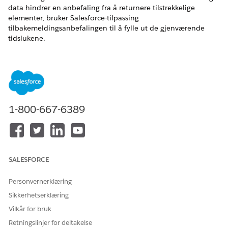
data hindrer en anbefaling fra å returnere tilstrekkelige
elementer, bruker Salesforce-tilpassing
tilbakemeldingsanbefalingen til å fylle ut de gjenværende
tidslukene.
NØDVENDIGE UTGAVER
NØDVENDIG BRUKERTILLATELSE
For å konfigurere
Endre og redigere
anbefalere:
anbefalinger
1-800-667-6389
Reserveanbefalinger kan ikke garantere et fullstendig sett
anbefalinger i følgende scenarier:
Reserveanbefalingen har restriktive filtre.
SALESFORCE
Reserveanbefalingen har ikke tilstrekkelig informasjon.
Det underliggende systemet er ikke tilgjengelig.
Personvernerklæring
Åpne anbefalingen som du vil legge til en
Sikkerhetserklæring
reservasjonsanbefaling i, på Anbefalinger-siden, og klikk
Vilkår for bruk
på
Rediger
.
Slå på reservasjonsanbefaling.
Retningslinjer for deltakelse