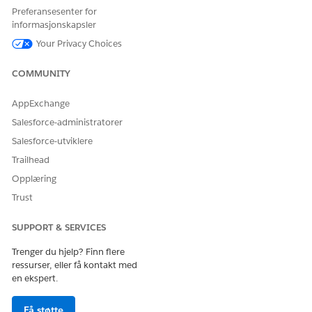
Velg en reservasjonsanbefaling.
Preferansesenter for
Menyen viser bare anbefalingene som deler det samme
informasjonskapsler
dataområdet, elementdatadiagrammet og
Your Privacy Choices
profildatadiagrammet som den primære anbefalingen. I
tillegg må anbefalingene fullføre minst én vellykket
COMMUNITY
opplæringsøkt.
AppExchange
Salesforce-administratorer
HJALP DENNE ARTIKKELEN MED Å LØSE PROBLEMET DITT?
Salesforce-utviklere
La oss få vite det slik at vi kan forbedre!
Trailhead
Ja
Nei
Opplæring
Trust
SUPPORT & SERVICES
Trenger du hjelp? Finn flere
ressurser, eller få kontakt med
en ekspert.
Få støtte