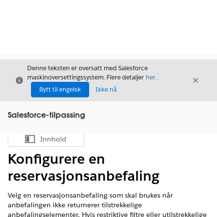
Denne teksten er oversatt med Salesforce
maskinoversettingssystem. Flere detaljer
her
.
Avslutt
Avslut
Avslutt
Bytt til engelsk
Ikke nå
Salesforce-tilpassing
Innhold
Vis innholdsfortegnelse
Konfigurere en
reservasjonsanbefaling
Velg en reservasjonsanbefaling som skal brukes når
anbefalingen ikke returnerer tilstrekkelige
anbefalingselementer. Hvis restriktive filtre eller utilstrekkelige