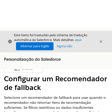
Este texto foi traduzido pelo sistema de tradução
automática da Salesforce. Mais detalhes
aqui
.
Fechar
Fecha
Fechar
Alternar para inglês
Agora não
Personalização do Salesforce
Índice
Mostrar índice
Configurar um Recomendador
de fallback
Selecione um recomendador de fallback para usar quando o
recomendador não retornar itens de recomendação
suficientes. Se filtros restritivos ou dados insuficientes