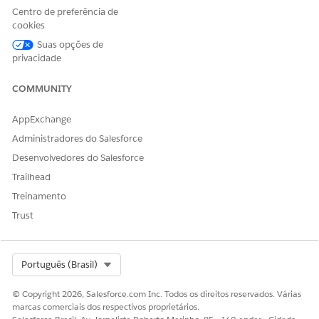
Centro de preferência de
Selecione um recomendador de fallback.
cookies
O menu lista apenas os recomendadores que
compartilham o mesmo espaço de dados, gráfico de
Suas opções de
dados de item e gráfico de dados de perfil que o
privacidade
recomendador principal. Além disso, os recomendadores
devem concluir pelo menos uma sessão de treinamento
COMMUNITY
bem-sucedida.
AppExchange
Administradores do Salesforce
ESTE ARTIGO RESOLVEU SEU PROBLEMA?
Desenvolvedores do Salesforce
Diga-nos para podermos melhorar!
Trailhead
Treinamento
Sim
Não
Trust
Select Org
Português (Brasil)
© Copyright 2026, Salesforce.com Inc. Todos os direitos reservados. Várias
marcas comerciais dos respectivos proprietários.