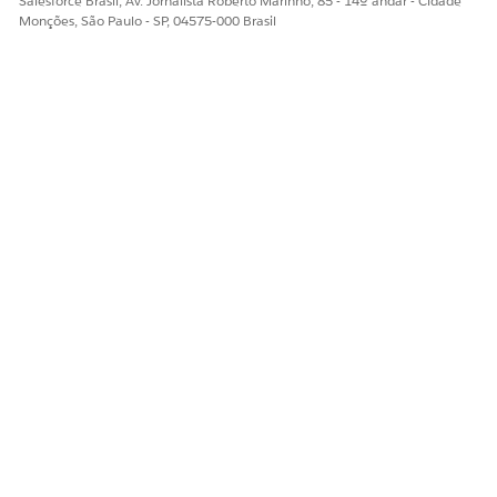
Salesforce Brasil, Av. Jornalista Roberto Marinho, 85 - 14º andar - Cidade
Monções, São Paulo - SP, 04575-000 Brasil