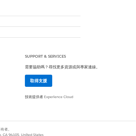
SUPPORT & SERVICES
需要協助嗎？尋找更多資源或與專家連線。
取得支援
技術提供者
Experience Cloud
。此外,建議者必須至少完成一個成功
別擁有者。
是
否
co, CA 94105, United States