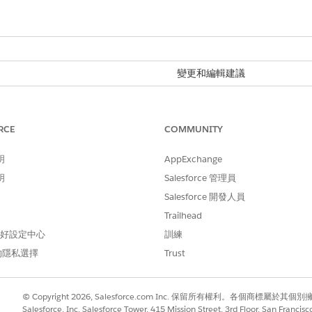
變更和編輯建議
證完整的建議集:
件。
RCE
COMMUNITY
明
AppExchange
明
Salesforce 管理員
增回復建議的建議,然後按一下「
編輯
」。
Salesforce 開發人員
Trailhead
者共用相同資料空間、項目資料圖形和設定檔資料圖形的建議者
 偏好設定中心
訓練
的隱私選擇
Trust
© Copyright 2026, Salesforce.com Inc. 保留所有權利。各個商標屬於其個
Salesforce, Inc. Salesforce Tower, 415 Mission Street, 3rd Floor, San Francis