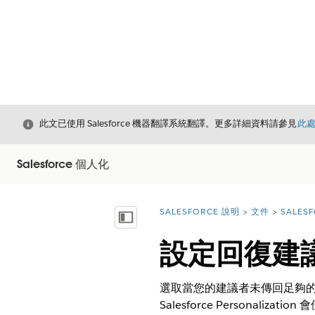
結束
此文已使用 Salesforce 機器翻譯系統翻譯。更多詳細資料請參見
此
Salesforce 個人化
SALESFORCE 說明
文件
SALES
您位於此處：
顯示目錄
設定回復建
選取當您的建議者未傳回足夠的
Salesforce Personali