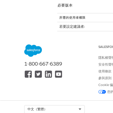
必要版本
所需的使用者權限
若要設定建議者:
下列情況下,回復建議者無法保
回復建議工具有受限制的篩選條
SALESFO
回復建議工具沒有足夠的資訊。
基本系統無法到達。
隱私權聲
1-800-667-6389
安全性聲
在「建議」頁面上,開啟您要新
開啟回復建議工具。
使用條款
選取回復建議工具。
參與原則
功能表只會列出與主要建議
Cookie
的訓練會議。
您
此文章是否解決您的問題？
Select Org
中文（繁體）