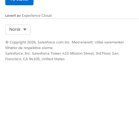
Levert av
Experience Cloud
HJALP DENNE ARTIKKELEN MED Å LØSE PROBLEMET DITT?
Select Org
Norsk
La oss få vite det slik at vi kan forbedre!
© Copyright 2026, Salesforce.com Inc. Med enerett. Ulike varemerker
Ja
Nei
tilhører de respektive eierne.
Salesforce, Inc. Salesforce Tower, 415 Mission Street, 3rd Floor, San
Francisco, CA 94105, United States