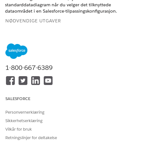
standarddatadiagram når du velger det tilknyttede
dataområdet i en Salesforce-tilpassingskonfigurasjon.
NØDVENDIGE UTGAVER
NØDVENDIG BRUKERTILLATELSE
For å tildele standard
Personaliseringsadministrat
Datagrafer til dataområder:
or
Når du velger en standard datadiagram for et dataområde,
1-800-667-6389
må du ta hensyn til disse punktene:
Tildelinger av profildatadiagram er aktivert som standard.
Du kan imidlertid slå dem av når som helst med bryteren
Datagrafstandarder.
SALESFORCE
Når du slår av datadiagramstandarder med bryteren
globalt, deaktiveres alle standard datadiagramtildelinger
Personvernerklæring
til alle dataområder. Du kan ikke deaktivere bare én
Sikkerhetserklæring
standardtildeling.
Når du har tildelt et standard profildatagraf til et
Vilkår for bruk
dataområde, kan du når som helst redigere eller slette
Retningslinjer for deltakelse
tildelingen.