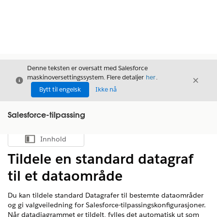
Denne teksten er oversatt med Salesforce
maskinoversettingssystem. Flere detaljer
her
.
Avslutt
Avslut
Avslutt
Bytt til engelsk
Ikke nå
Salesforce-tilpassing
Innhold
Vis innholdsfortegnelse
Tildele en standard datagraf
til et dataområde
Du kan tildele standard Datagrafer til bestemte dataområder
og gi valgveiledning for Salesforce-tilpassingskonfigurasjoner.
Når datadiagrammet er tildelt, fylles det automatisk ut som