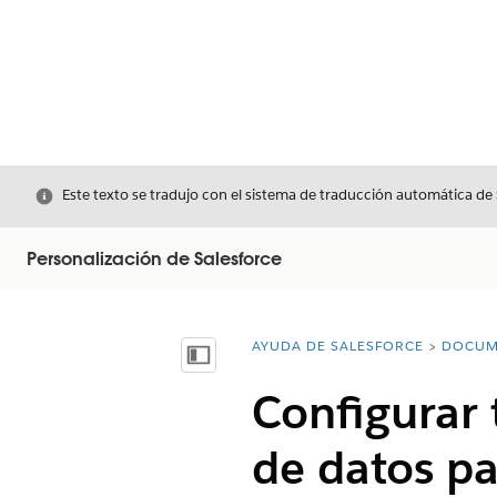
Cerrar
Este texto se tradujo con el sistema de traducción automática de
Personalización de Salesforce
AYUDA DE SALESFORCE
DOCUM
Usted está aquí:
Mostrar índice de materias
Configurar
de datos p