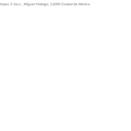
ultepec V Secc., Miguel Hidalgo, 11000 Ciudad de México
exploración de productos
compra y promociones que se utilizan
pedidos de compra y, si procede,
rectamente a una partida
ncorporación y eliminación en el
. de Producto se puede registrar aquí
rtidas de un pedido, o bien puede
ShoppingCartProductEngagement.
rtículos agregados o eliminados de un
 utilizar este DMO o
 registrar los detalles del artículo.
ficando considerar casos que requieren
 implicación, como un carrito
 utilizar
gement.