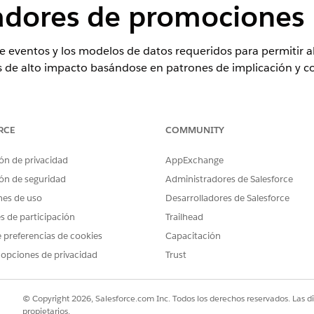
dores de promociones
de eventos y los modelos de datos requeridos para permitir
s de alto impacto basándose en patrones de implicación y c
romoción en Data 360, cree una transmisión de datos.
ción está almacenado en Salesforce, instale el
paquete de datos
Ge
les
.
RCE
COMMUNITY
ción está almacenado fuera del objeto Promociones en Salesforce
igne los datos resultantes al
DMO de promoción
en Data Cloud.
ón de privacidad
AppExchange
tos del SDK, las transmisiones de datos desde compras sin conexión
ón de seguridad
Administradores de Salesforce
idos de productos y otras participaciones.
nes de uso
Desarrolladores de Salesforce
 en los detalles generales del pedido, almacene el Id. de promoc
es de participación
Trailhead
.
das a una partida del pedido, almacene
en el DMO S
PromotionID
 preferencias de cookies
Capacitación
mociones con relación indirecta con productos, almacene interacci
 opciones de privacidad
Trust
participaciones en DMO de Exploración de productos e Implicación 
de un individuo interactúa con una promoción directamente, como 
icipaciones de promoción en el DMO Implicación de sitio web. Incl
© Copyright 2026, Salesforce.com Inc. Todos los derechos reservados. Las d
necesitaremos este DMO para la configuración.
propietarios.