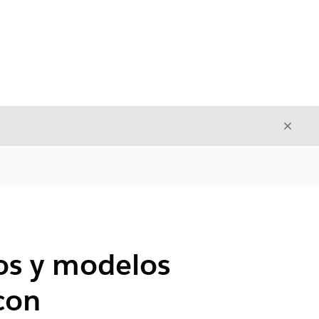
Cerrar
Cerrar
os y modelos
con