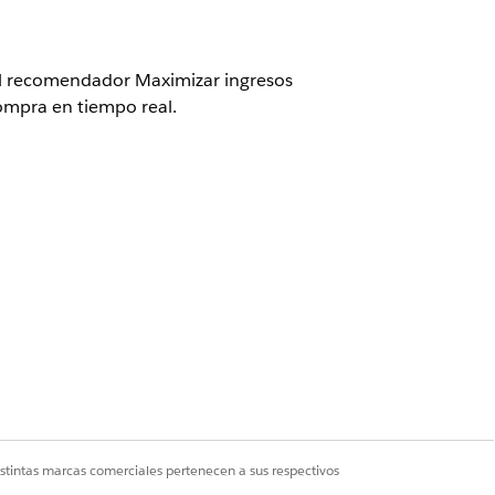
 al recomendador Maximizar ingresos
ompra en tiempo real.
stión de fidelidad o el
paquete de
,
configure y asigne transmisiones de
, o ambas, registran el uso de
ión en el DMO
alesOrderProductEngagement.
ones de productos, como navegar o
de carrito de compra.
hacer clic para agregar una
uso si no se ingresan datos de
istintas marcas comerciales pertenecen a sus respectivos