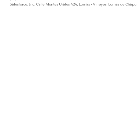
Salesforce, Inc. Calle Montes Urales 424, Lomas - Virreyes, Lomas de Chap
s desde el SDK o a través de otra transmisión de datos.
OBJETIVO
Para registrar eventos de 
Para registrar pedidos de 
en los pedidos
ent
Para registrar partidas de 
promociones vinculadas di
Para registrar eventos de i
carrito de la compra. El Id
para incluir detalles de pa
capturar el ProductId en 
gement
(Opcional) Para registrar a
carrito de la compra. Puede
ShoppingCartEngagement para
Sin embargo, si está plani
un carrito consciente de la
abandonado, recomendamos
ShoppingCartProductEnga