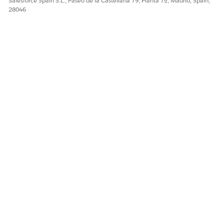
Salesforce Spain S.L., Paseo de la Castellana 79, Planta 7ª, Madrid, Spain,
28046