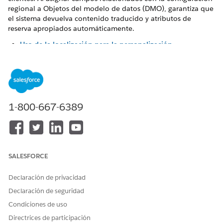
regional a Objetos del modelo de datos (DMO), garantiza que
el sistema devuelva contenido traducido y atributos de
reserva apropiados automáticamente.
Uso de la localización para la personalización
Ofrezca recomendaciones coherentes con el idioma a
audiencias globales utilizando esquemas de traducción y
reserva de atributos automática.
Configurar la localización para la personalización de
Salesforce
1-800-667-6389
Configure la localización en Configuración de
personalización de Salesforce
para entregar
recomendaciones en los idiomas preferidos de sus
clientes.
SALESFORCE
Declaración de privacidad
Declaración de seguridad
¿RESOLVIÓ ESTE ARTÍCULO SU PROBLEMA?
¡Háganos saber cómo podemos mejorar!
Condiciones de uso
Directrices de participación
Sí
No