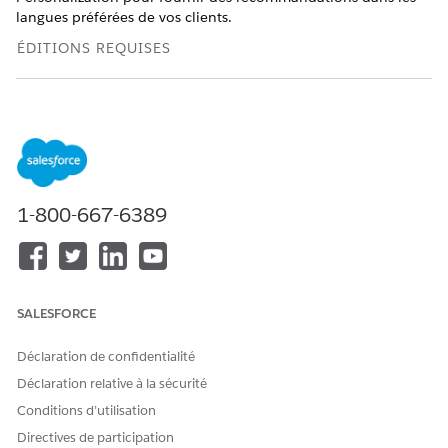
langues préférées de vos clients.
ÉDITIONS REQUISES
AUTORISATIONS UTILISATEUR REQUISES
Pour configurer la
Modifier et modifier
localisation :
Dans Configuration, saisissez
Personnalisation
dans la case
Recherche rapide, puis sélectionnez
Configuration de
1-800-667-6389
personnalisation
.
Si vous avez déjà ouvert les recommandations, passez à
l'étape suivante.
Sous Options de configuration de
la personnalisation
,
SALESFORCE
cliquez sur l'onglet
Configuration avancée
.
Dans la section Localisation, activez
Localisation
.
Cliquez sur
Sélectionner un espace
de données.
Déclaration de confidentialité
Sélectionnez un espace de données qui contient les
Déclaration relative à la sécurité
Graphiques de données que vous souhaitez localiser.
Conditions d’utilisation
Directives de participation