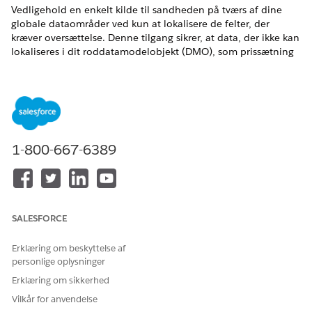
Vedligehold en enkelt kilde til sandheden på tværs af dine
globale dataområder ved kun at lokalisere de felter, der
kræver oversættelse. Denne tilgang sikrer, at data, der ikke kan
lokaliseres i dit roddatamodelobjekt (DMO), som prissætning
eller SKU'er, forbliver ensartede, mens systemet dynamisk viser
oversat indhold, hvor det betyder mest.
Nøgleovervejelser
Når du opsætter oversættelse, skal du huske på følgende:
1-800-667-6389
Global kontrol
: Du kan når som helst aktivere eller
inaktivere lokalisering på tværs af alle dataområder for at
administrere funktionsudrulning.
Lokale matchning
: Tilpasning bruger det
landestandardfelt, du valgte under elementdefinitionen,
SALESFORCE
til at matche anmodninger med din kundes foretrukne
sprog.
Erklæring om beskyttelse af
Pålidelige tilbagerulninger
: For at forhindre huller i
personlige oplysninger
brugeroplevelsen kontrollerer Tilpasning
Erklæring om sikkerhed
beslutningsanmodningen, derefter kundens profildata og
Vilkår for anvendelse
derefter elementstandarder, når der bestemmes en