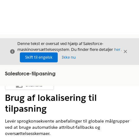
Denne tekst er oversat ved hjælp af Salesforce-
maskinoversættelsessystem. Du finder flere detaljer
her
.
Luk
Luk
Luk
Skift til engelsk
Ikke nu
Salesforce-tilpasning
Indhold
Vis indholdsfortegnelse
Brug af lokalisering til
tilpasning
Levér sprogkonsekvente anbefalinger til globale målgrupper
ved at bruge automatiske attribut-fallbacks og
oversættelsesskemaer.